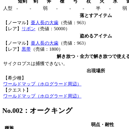
短剣
剣
斧
槍
弓
杖
火
水
人型
‐
‐
弱
‐
‐
‐
半
‐
弱
落とすアイテム
【ノーマル】
亜人長の大歯
（売値：963）
【レア】
リボン
（売値：50000）
盗めるアイテム
【ノーマル】
亜人長の大歯
（売値：963）
【レア】
黒帯
（売値：1800）
解き放つ・全力で解き放つで使え
サイクロプスは捕獲できない。
出現場所
【希少種】
ワールドマップ（ホログラード周辺）
【クエスト】
ワールドマップ（ホログラード周辺）
No.002：オークキング
弱点・耐性
種族