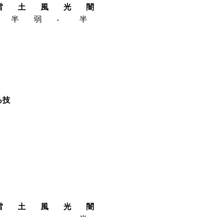
雷
土
風
光
闇
半
弱
‐
半
る技
雷
土
風
光
闇