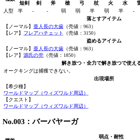
短剣
剣
斧
槍
弓
杖
火
水
人型
半
‐
‐
弱
弱
半
弱
半
‐
落とすアイテム
【ノーマル】
亜人長の大歯
（売値：963）
【レア】
フレアハチェット
（売値：3150）
盗めるアイテム
【ノーマル】
亜人長の大歯
（売値：963）
【レア】
源氏の兜
（売値：1850）
解き放つ・全力で解き放つで使え
オークキングは捕獲できない。
出現場所
【希少種】
ワールドマップ（ウィズワルド周辺）
【クエスト】
ワールドマップ（ウィズワルド周辺）
No.003：バーバヤーガ
弱点・耐性