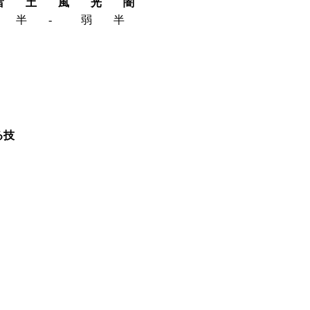
雷
土
風
光
闇
半
‐
弱
半
る技