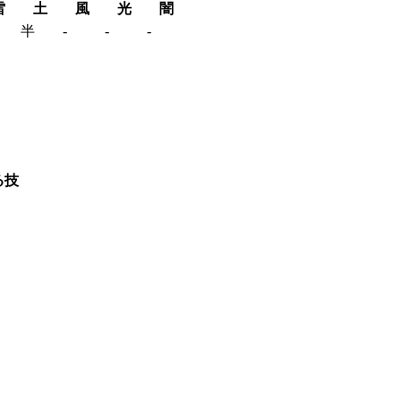
雷
土
風
光
闇
半
‐
‐
‐
る技