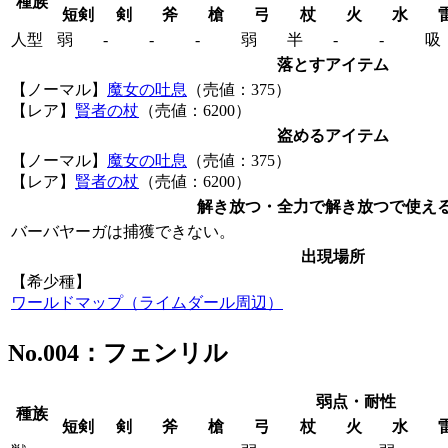
種族
短剣
剣
斧
槍
弓
杖
火
水
人型
弱
‐
‐
‐
弱
半
‐
‐
吸
落とすアイテム
【ノーマル】
魔女の吐息
（売値：375）
【レア】
賢者の杖
（売値：6200）
盗めるアイテム
【ノーマル】
魔女の吐息
（売値：375）
【レア】
賢者の杖
（売値：6200）
解き放つ・全力で解き放つで使え
バーバヤーガは捕獲できない。
出現場所
【希少種】
ワールドマップ（ライムダール周辺）
No.004：フェンリル
弱点・耐性
種族
短剣
剣
斧
槍
弓
杖
火
水