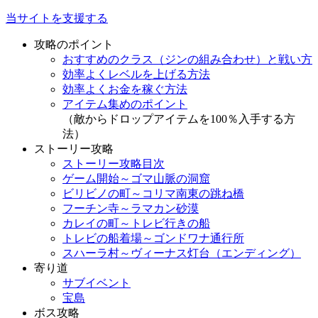
当サイトを支援する
攻略のポイント
おすすめのクラス（ジンの組み合わせ）と戦い方
効率よくレベルを上げる方法
効率よくお金を稼ぐ方法
アイテム集めのポイント
（敵からドロップアイテムを100％入手する方
法）
ストーリー攻略
ストーリー攻略目次
ゲーム開始～ゴマ山脈の洞窟
ビリビノの町～コリマ南東の跳ね橋
フーチン寺～ラマカン砂漠
カレイの町～トレビ行きの船
トレビの船着場～ゴンドワナ通行所
スハーラ村～ヴィーナス灯台（エンディング）
寄り道
サブイベント
宝島
ボス攻略