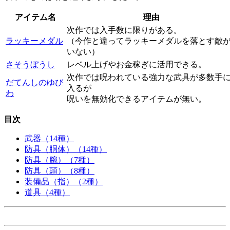
アイテム名
理由
次作では入手数に限りがある。
ラッキーメダル
（今作と違ってラッキーメダルを落とす敵
いない）
さそうぼうし
レベル上げやお金稼ぎに活用できる。
次作では呪われている強力な武具が多数手
だてんしのゆび
入るが
わ
呪いを無効化できるアイテムが無い。
目次
武器（14種）
防具（胴体）（14種）
防具（腕）（7種）
防具（頭）（8種）
装備品（指）（2種）
道具（4種）