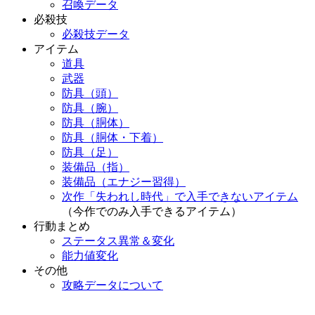
召喚データ
必殺技
必殺技データ
アイテム
道具
武器
防具（頭）
防具（腕）
防具（胴体）
防具（胴体・下着）
防具（足）
装備品（指）
装備品（エナジー習得）
次作「失われし時代」で入手できないアイテム
（今作でのみ入手できるアイテム）
行動まとめ
ステータス異常＆変化
能力値変化
その他
攻略データについて