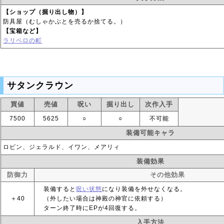
【ショップ（掘り出し物）】
防具屋（むしゃかぶとを売るか捨てる。）
【宝箱など】
ラリベロの町
サタンクラウン
買値
売値
呪い
掘り出し
次作入手
7500
5625
○
○
不可能
装備可能キャラ
ロビン、ジェラルド、イワン、メアリィ
装備効果
防御力
その他効果
装備すると
呪い状態
になり装備を外せなくなる。
＋40
（外したい場合は神殿の神官に依頼する）
ターン終了時にEPが4回復する。
入手方法