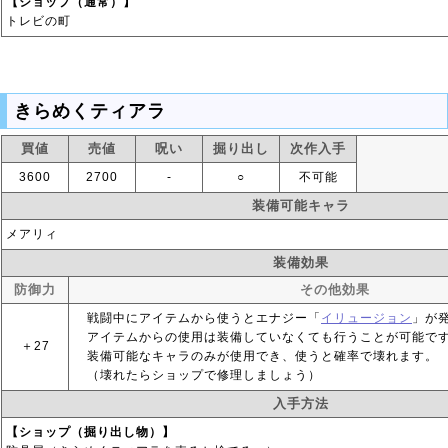
【ショップ（通常）】
トレビの町
きらめくティアラ
買値
売値
呪い
掘り出し
次作入手
3600
2700
‐
○
不可能
装備可能キャラ
メアリィ
装備効果
防御力
その他効果
戦闘中にアイテムから使うとエナジー「
イリュージョン
」が
アイテムからの使用は装備していなくても行うことが可能で
＋27
装備可能なキャラのみが使用でき、使うと確率で壊れます。
（壊れたらショップで修理しましょう）
入手方法
【ショップ（掘り出し物）】