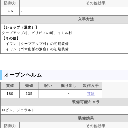
防御力
その他効果
＋6
‐
入手方法
【ショップ（通常）】
クープアップ村、ビリビノの町、イミル村
【その他】
イワン（クープアップ村）の初期装備
イワン（ゴマ山脈の洞窟）の初期装備
オープンヘルム
買値
売値
呪い
掘り出し
次作入手
180
135
‐
×
可能
装備可能キャラ
ロビン、ジェラルド
装備効果
防御力
その他効果