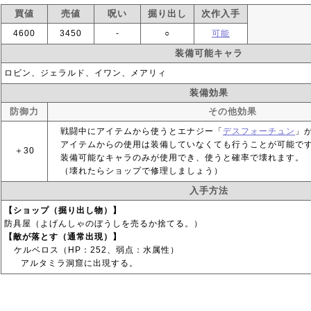
買値
売値
呪い
掘り出し
次作入手
4600
3450
‐
○
可能
装備可能キャラ
ロビン、ジェラルド、イワン、メアリィ
装備効果
防御力
その他効果
戦闘中にアイテムから使うとエナジー「
デスフォーチュン
」
アイテムからの使用は装備していなくても行うことが可能で
＋30
装備可能なキャラのみが使用でき、使うと確率で壊れます。
（壊れたらショップで修理しましょう）
入手方法
【ショップ（掘り出し物）】
防具屋（よげんしゃのぼうしを売るか捨てる。）
【敵が落とす（通常出現）】
ケルベロス（HP：252、弱点：水属性）
アルタミラ洞窟に出現する。