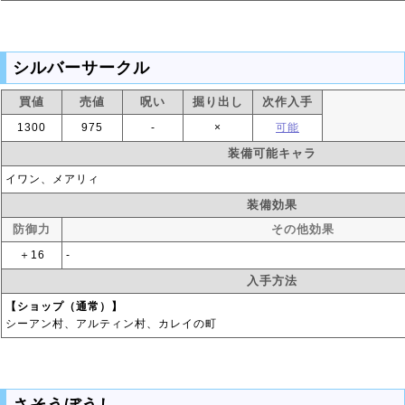
シルバーサークル
買値
売値
呪い
掘り出し
次作入手
1300
975
‐
×
可能
装備可能キャラ
イワン、メアリィ
装備効果
防御力
その他効果
＋16
‐
入手方法
【ショップ（通常）】
シーアン村、アルティン村、カレイの町