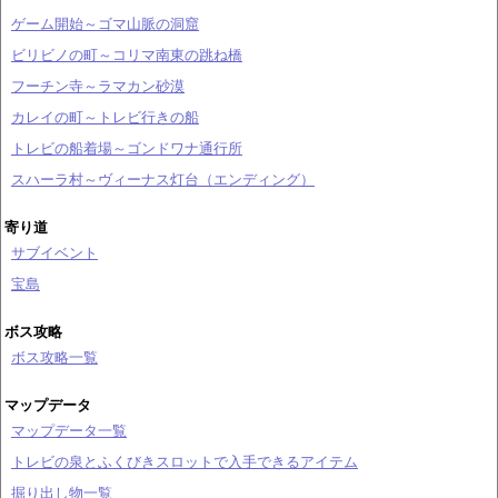
ゲーム開始～ゴマ山脈の洞窟
ビリビノの町～コリマ南東の跳ね橋
フーチン寺～ラマカン砂漠
カレイの町～トレビ行きの船
トレビの船着場～ゴンドワナ通行所
スハーラ村～ヴィーナス灯台（エンディング）
寄り道
サブイベント
宝島
ボス攻略
ボス攻略一覧
マップデータ
マップデータ一覧
トレビの泉とふくびきスロットで入手できるアイテム
掘り出し物一覧