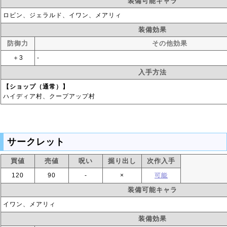
装備可能キャラ
ロビン、ジェラルド、イワン、メアリィ
装備効果
防御力
その他効果
＋3
‐
入手方法
【ショップ（通常）】
ハイディア村、クープアップ村
サークレット
買値
売値
呪い
掘り出し
次作入手
120
90
‐
×
可能
装備可能キャラ
イワン、メアリィ
装備効果