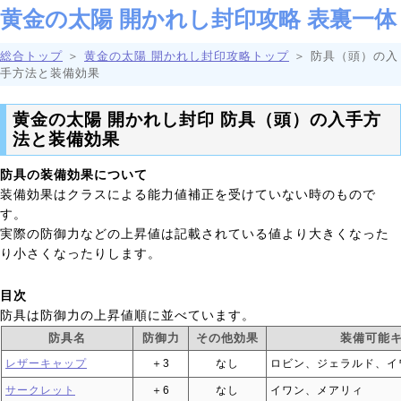
黄金の太陽 開かれし封印攻略 表裏一体
総合トップ
＞
黄金の太陽 開かれし封印攻略トップ
＞ 防具（頭）の入
手方法と装備効果
黄金の太陽 開かれし封印 防具（頭）の入手方
法と装備効果
防具の装備効果について
装備効果はクラスによる能力値補正を受けていない時のもので
す。
実際の防御力などの上昇値は記載されている値より大きくなった
り小さくなったりします。
目次
防具は防御力の上昇値順に並べています。
防具名
防御力
その他効果
装備可能
レザーキャップ
＋3
なし
ロビン、ジェラルド、イ
サークレット
＋6
なし
イワン、メアリィ