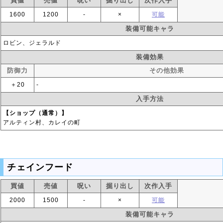
買値
売値
呪い
掘り出し
次作入手
1600
1200
‐
×
可能
装備可能キャラ
ロビン、ジェラルド
装備効果
防御力
その他効果
＋20
‐
入手方法
【ショップ（通常）】
アルティン村、カレイの町
チェインフード
買値
売値
呪い
掘り出し
次作入手
2000
1500
‐
×
可能
装備可能キャラ