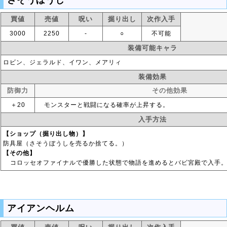
さそうぼうし
買値
売値
呪い
掘り出し
次作入手
3000
2250
‐
○
不可能
装備可能キャラ
ロビン、ジェラルド、イワン、メアリィ
装備効果
防御力
その他効果
＋20
モンスターと戦闘になる確率が上昇する。
入手方法
【ショップ（掘り出し物）】
防具屋（さそうぼうしを売るか捨てる。）
【その他】
コロッセオファイナルで優勝した状態で物語を進めるとバビ宮殿で入手
アイアンヘルム