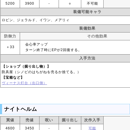
5200
3900
‐
○
不可能
装備可能キャラ
ロビン、ジェラルド、イワン、メアリィ
装備効果
防御力
その他効果
会心率アップ
＋33
ターン終了時にEPが2回復する。
入手方法
【ショップ（掘り出し物）】
防具屋（シノビのはちがねを売るか捨てる。）
【宝箱など】
ヴィーナス灯台（出口側）
ナイトヘルム
買値
売値
呪い
掘り出し
次作入手
4600
3450
‐
×
可能