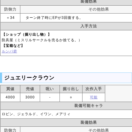
装備効果
防御力
その他効果
＋34
ターン終了時にEPが3回復する。
入手方法
【ショップ（掘り出し物）】
防具屋（ミスリルサークルを売るか捨てる。）
【宝箱など】
ルンパ砦
ジュエリークラウン
買値
売値
呪い
掘り出し
次作入手
4000
3000
‐
○
可能
装備可能キャラ
ロビン、ジェラルド、イワン、メアリィ
装備効果
防御力
その他効果