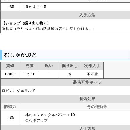
＋35
運のよさ＋5
入手方法
【ショップ（掘り出し物）】
防具屋（ラリベロの町の防具屋の店主に話しかける。）
むしゃかぶと
買値
売値
呪い
掘り出し
次作入手
10000
7500
‐
○
不可能
装備可能キャラ
ロビン、ジェラルド
装備効果
防御力
その他効果
地のエレメンタルパワー＋10
＋35
会心率アップ
入手方法