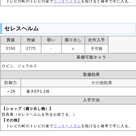
トレビの町のトレビの泉で
ラッキーメダル
を投げると確率で手に入る。
セレスヘルム
買値
売値
呪い
掘り出し
次作入手
3700
2775
‐
○
不可能
装備可能キャラ
ロビン、ジェラルド
装備効果
防御力
その他効果
＋29
最大EP1.2倍
入手方法
【ショップ（掘り出し物）】
防具屋（セレスヘルムを売るか捨てる。）
【その他】
トレビの町のトレビの泉で
ラッキーメダル
を投げると確率で手に入る。