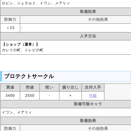
ロビン、ジェラルド、イワン、メアリィ
装備効果
防御力
その他効果
＋23
‐
入手方法
【ショップ（通常）】
カレイの町、トレビの町
プロテクトサークル
買値
売値
呪い
掘り出し
次作入手
3400
2550
‐
×
可能
装備可能キャラ
イワン、メアリィ
装備効果
防御力
その他効果