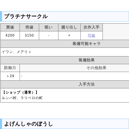
プラチナサークル
買値
売値
呪い
掘り出し
次作入手
4200
3150
‐
×
可能
装備可能キャラ
イワン、メアリィ
装備効果
防御力
その他効果
＋29
‐
入手方法
【ショップ（通常）】
ルンパ村、ラリベロの町
よげんしゃのぼうし