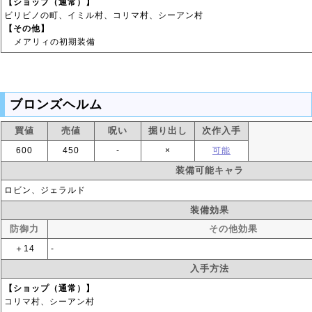
【ショップ（通常）】
ビリビノの町、イミル村、コリマ村、シーアン村
【その他】
メアリィの初期装備
ブロンズヘルム
買値
売値
呪い
掘り出し
次作入手
600
450
‐
×
可能
装備可能キャラ
ロビン、ジェラルド
装備効果
防御力
その他効果
＋14
‐
入手方法
【ショップ（通常）】
コリマ村、シーアン村