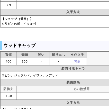
＋9
‐
入手方法
【ショップ（通常）】
ビリビノの町、イミル村
ウッドキャップ
買値
売値
呪い
掘り出し
次作入手
400
300
‐
×
可能
装備可能キャラ
ロビン、ジェラルド、イワン、メアリィ
装備効果
防御力
その他効果
＋10
‐
入手方法