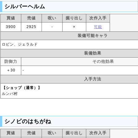
シルバーヘルム
買値
売値
呪い
掘り出し
次作入手
3900
2925
‐
×
可能
装備可能キャラ
ロビン、ジェラルド
装備効果
防御力
その他効果
＋30
‐
入手方法
【ショップ（通常）】
ルンパ村
シノビのはちがね
買値
売値
呪い
掘り出し
次作入手