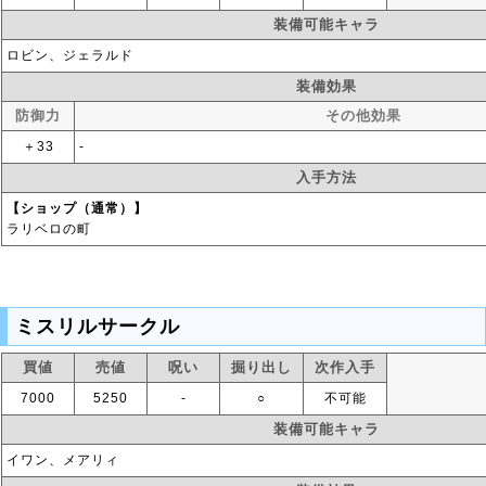
装備可能キャラ
ロビン、ジェラルド
装備効果
防御力
その他効果
＋33
‐
入手方法
【ショップ（通常）】
ラリベロの町
ミスリルサークル
買値
売値
呪い
掘り出し
次作入手
7000
5250
‐
○
不可能
装備可能キャラ
イワン、メアリィ