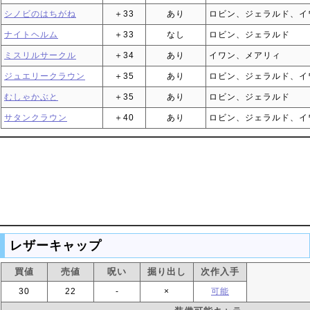
シノビのはちがね
＋33
あり
ロビン、ジェラルド、イ
ナイトヘルム
＋33
なし
ロビン、ジェラルド
ミスリルサークル
＋34
あり
イワン、メアリィ
ジュエリークラウン
＋35
あり
ロビン、ジェラルド、イ
むしゃかぶと
＋35
あり
ロビン、ジェラルド
サタンクラウン
＋40
あり
ロビン、ジェラルド、イ
レザーキャップ
買値
売値
呪い
掘り出し
次作入手
30
22
‐
×
可能