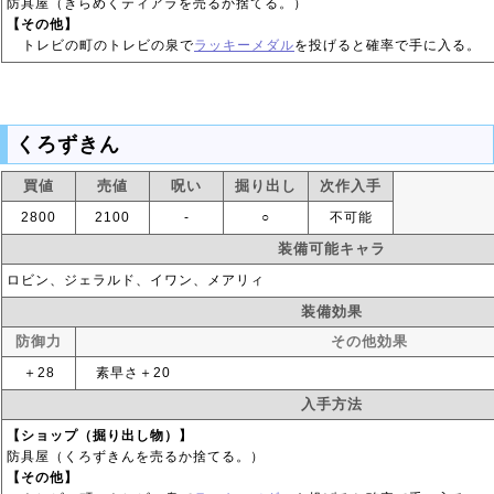
防具屋（きらめくティアラを売るか捨てる。）
【その他】
トレビの町のトレビの泉で
ラッキーメダル
を投げると確率で手に入る。
くろずきん
買値
売値
呪い
掘り出し
次作入手
2800
2100
‐
○
不可能
装備可能キャラ
ロビン、ジェラルド、イワン、メアリィ
装備効果
防御力
その他効果
＋28
素早さ＋20
入手方法
【ショップ（掘り出し物）】
防具屋（くろずきんを売るか捨てる。）
【その他】