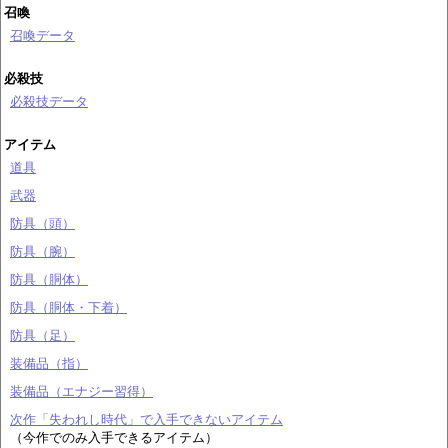
召喚
召喚データ
必殺技
必殺技データ
アイテム
道具
武器
防具（頭）
防具（腕）
防具（胴体）
防具（胴体・下着）
防具（足）
装備品（指）
装備品（エナジー習得）
次作「失われし時代」で入手できないアイテム
（今作でのみ入手できるアイテム）