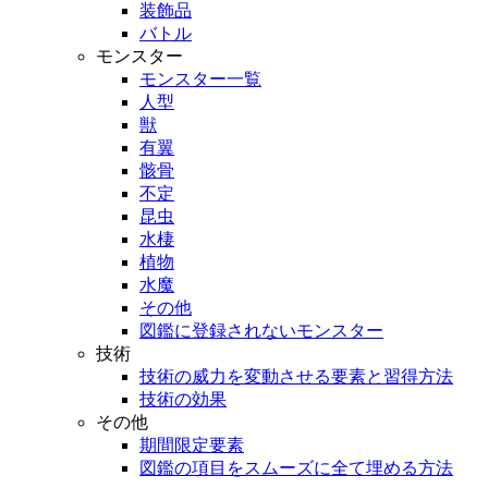
装飾品
バトル
モンスター
モンスター一覧
人型
獣
有翼
骸骨
不定
昆虫
水棲
植物
水魔
その他
図鑑に登録されないモンスター
技術
技術の威力を変動させる要素と習得方法
技術の効果
その他
期間限定要素
図鑑の項目をスムーズに全て埋める方法