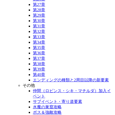
第27章
第28章
第29章
第30章
第31章
第32章
第33章
第34章
第35章
第36章
第37章
第38章
第39章
第40章
エンディングの種類と2周目以降の新要素
その他
仲間（ロビンス・シキ・マチルダ）加入イ
ベント
サブイベント・寄り道要素
水魔の巣窟攻略
ボス＆強敵攻略