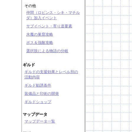
その他
仲間（ロビンス・シキ・マチル
ダ）加入イベント
サブイベント・寄り道要素
水魔の巣窟攻略
ボス＆強敵攻略
選択肢による物語の分岐
ギルド
ギルドの支援効果とレベル別の
活動内容
ギルド勧誘条件
装備品と印術の開発
ギルドショップ
マップデータ
マップデータ一覧