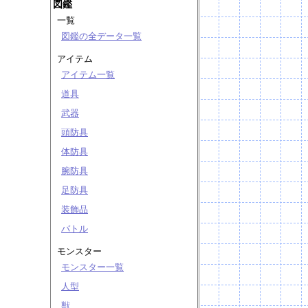
図鑑
一覧
図鑑の全データ一覧
アイテム
アイテム一覧
道具
武器
頭防具
体防具
腕防具
足防具
装飾品
バトル
モンスター
モンスター一覧
人型
獣