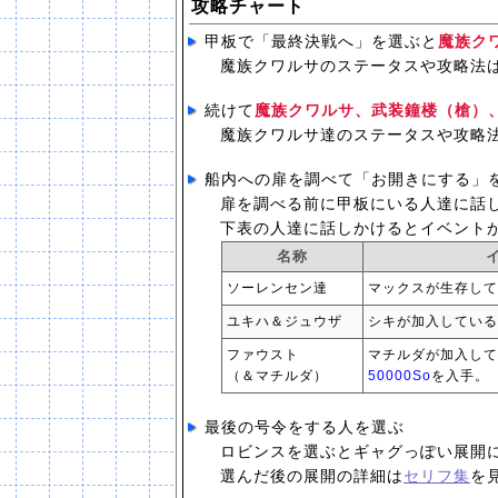
攻略チャート
甲板で「最終決戦へ」を選ぶと
魔族ク
魔族クワルサのステータスや攻略法
続けて
魔族クワルサ、武装鐘楼（槍）
魔族クワルサ達のステータスや攻略
船内への扉を調べて「お開きにする」
扉を調べる前に甲板にいる人達に話
下表の人達に話しかけるとイベント
名称
ソーレンセン達
マックスが生存して
ユキハ＆ジュウザ
シキが加入している
ファウスト
マチルダが加入して
（＆マチルダ）
50000So
を入手。
最後の号令をする人を選ぶ
ロビンスを選ぶとギャグっぽい展開
選んだ後の展開の詳細は
セリフ集
を