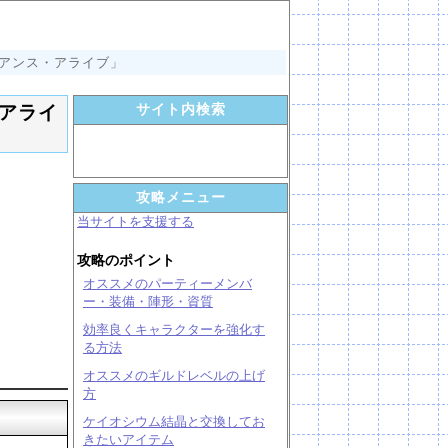
イアンス・アライブ」
サイト内検索
「アライ
攻略メニュー
当サイトを支援する
攻略のポイント
オススメのパーティーメンバ
ー・装備・陣形・資質
効率良くキャラクターを強化す
る方法
オススメのギルドレベルの上げ
方
ケイオシウム結晶と交換してお
きたいアイテム