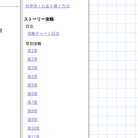
効率良くお金を稼ぐ方法
ストーリー攻略
目次
闘
攻略チャート目次
章別攻略
第1章
第2章
第3章
第4章
第5章
第6章
第7章
第8章
第9章
第10章
第11章