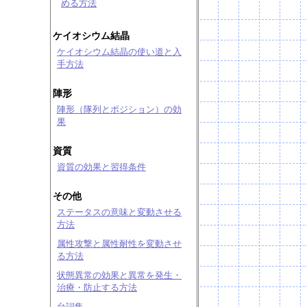
める方法
ケイオシウム結晶
ケイオシウム結晶の使い道と入
手方法
陣形
陣形（隊列とポジション）の効
果
資質
資質の効果と習得条件
その他
ステータスの意味と変動させる
方法
属性攻撃と属性耐性を変動させ
る方法
状態異常の効果と異常を発生・
治療・防止する方法
台詞集