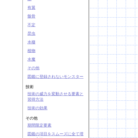
有翼
骸骨
不定
昆虫
水棲
植物
水魔
その他
図鑑に登録されないモンスター
技術
技術の威力を変動させる要素と
習得方法
技術の効果
その他
期間限定要素
図鑑の項目をスムーズに全て埋