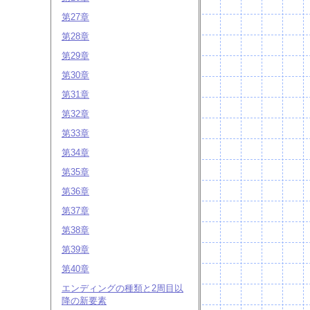
第27章
第28章
第29章
第30章
第31章
第32章
第33章
第34章
第35章
第36章
第37章
第38章
第39章
第40章
エンディングの種類と2周目以
降の新要素