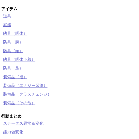
アイテム
道具
武器
防具（胴体）
防具（腕）
防具（頭）
防具（胴体下着）
防具（足）
装備品（指）
装備品（エナジー習得）
装備品（クラスチェンジ）
装備品（その他）
行動まとめ
ステータス異常＆変化
能力値変化