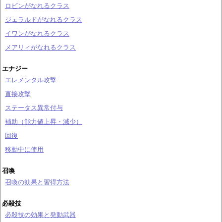
ロビンがなれるクラス
ジェラルドがなれるクラス
イワンがなれるクラス
メアリィがなれるクラス
エナジー
エレメンタル攻撃
直接攻撃
ステータス異常付与
補助（能力値上昇・減少）
回復
移動中に使用
召喚
召喚の効果と習得方法
必殺技
必殺技の効果と発動武器