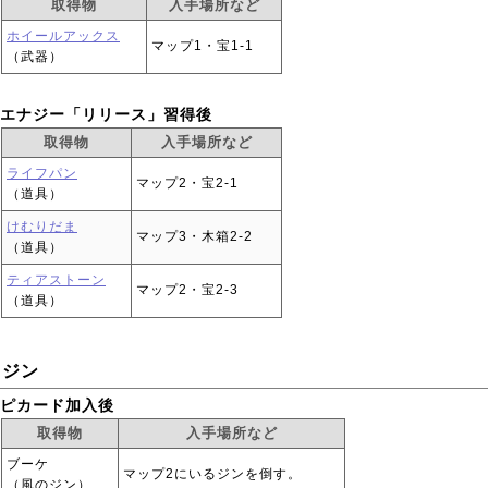
取得物
入手場所など
ホイールアックス
マップ1・宝1-1
（武器）
エナジー「リリース」習得後
取得物
入手場所など
ライフパン
マップ2・宝2-1
（道具）
けむりだま
マップ3・木箱2-2
（道具）
ティアストーン
マップ2・宝2-3
（道具）
ジン
ピカード加入後
取得物
入手場所など
ブーケ
マップ2にいるジンを倒す。
（風のジン）