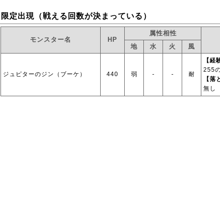
限定出現（戦える回数が決まっている）
属性相性
モンスター名
HP
地
水
火
風
【経
255
ジュピターのジン（ブーケ）
440
弱
‐
‐
耐
【落
無し