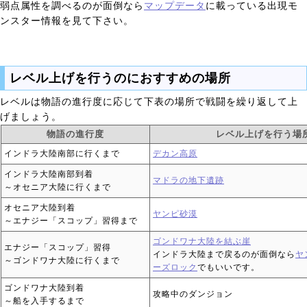
弱点属性を調べるのが面倒なら
マップデータ
に載っている出現モ
ンスター情報を見て下さい。
レベル上げを行うのにおすすめの場所
レベルは物語の進行度に応じて下表の場所で戦闘を繰り返して上
げましょう。
物語の進行度
レベル上げを行う場
インドラ大陸南部に行くまで
デカン高原
インドラ大陸南部到着
マドラの地下遺跡
～オセニア大陸に行くまで
オセニア大陸到着
ヤンピ砂漠
～エナジー「スコップ」習得まで
ゴンドワナ大陸を結ぶ崖
エナジー「スコップ」習得
インドラ大陸まで戻るのが面倒なら
ヤ
～ゴンドワナ大陸に行くまで
ーズロック
でもいいです。
ゴンドワナ大陸到着
攻略中のダンジョン
～船を入手するまで