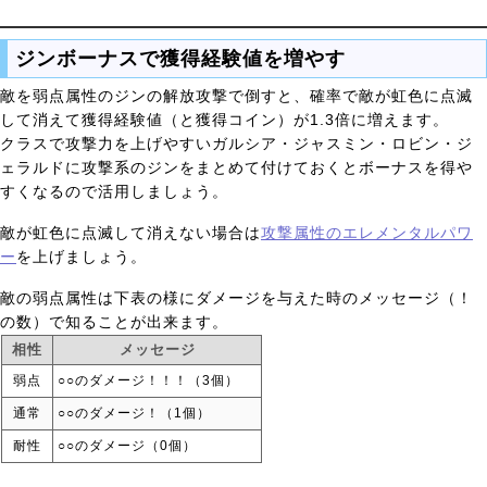
ジンボーナスで獲得経験値を増やす
敵を弱点属性のジンの解放攻撃で倒すと、確率で敵が虹色に点滅
して消えて獲得経験値（と獲得コイン）が1.3倍に増えます。
クラスで攻撃力を上げやすいガルシア・ジャスミン・ロビン・ジ
ェラルドに攻撃系のジンをまとめて付けておくとボーナスを得や
すくなるので活用しましょう。
敵が虹色に点滅して消えない場合は
攻撃属性のエレメンタルパワ
ー
を上げましょう。
敵の弱点属性は下表の様にダメージを与えた時のメッセージ（！
の数）で知ることが出来ます。
相性
メッセージ
弱点
○○のダメージ！！！（3個）
通常
○○のダメージ！（1個）
耐性
○○のダメージ（0個）