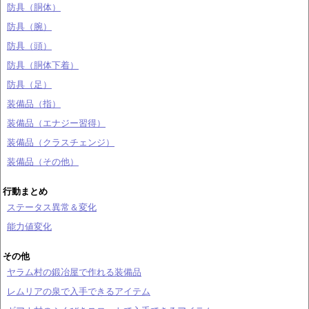
防具（胴体）
防具（腕）
防具（頭）
防具（胴体下着）
防具（足）
装備品（指）
装備品（エナジー習得）
装備品（クラスチェンジ）
装備品（その他）
行動まとめ
ステータス異常＆変化
能力値変化
その他
ヤラム村の鍛冶屋で作れる装備品
レムリアの泉で入手できるアイテム