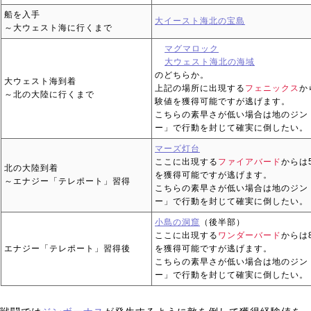
船を入手
大イースト海北の宝島
～大ウェスト海に行くまで
マグマロック
大ウェスト海北の海域
のどちらか。
大ウェスト海到着
上記の場所に出現する
フェニックス
か
～北の大陸に行くまで
験値を獲得可能ですが逃げます。
こちらの素早さが低い場合は地のジン
ー」で行動を封じて確実に倒したい。
マーズ灯台
ここに出現する
ファイアバード
からは
北の大陸到着
を獲得可能ですが逃げます。
～エナジー「テレポート」習得
こちらの素早さが低い場合は地のジン
ー」で行動を封じて確実に倒したい。
小島の洞窟
（後半部）
ここに出現する
ワンダーバード
からは
エナジー「テレポート」習得後
を獲得可能ですが逃げます。
こちらの素早さが低い場合は地のジン
ー」で行動を封じて確実に倒したい。