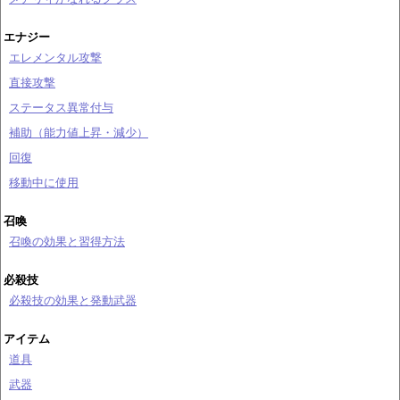
エナジー
エレメンタル攻撃
直接攻撃
ステータス異常付与
補助（能力値上昇・減少）
回復
移動中に使用
召喚
召喚の効果と習得方法
必殺技
必殺技の効果と発動武器
アイテム
道具
武器