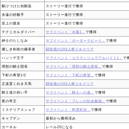
駆けつけた幼馴染
ストーリー進行で獲得
永遠の好敵手
ストーリー進行で獲得
至上の親友
ストーリー進行で獲得
テクニカルダイバー
サブイベント「水着1」
で獲得
紳士のたしなみ
サブイベント「ボーダーラピード」
で獲得
優しき剣術の継承者
闘技場の200人斬りをクリア
ハンソデ王子
サブイベント「ユウマンジュでアルバイト1」
で
理想の騎士団長
サブイベント「理想の騎士団長」
で獲得
下町の希望1/2
サブイベント「下町の希望」
で獲得
正道貫く白き天馬
闘技場の200人斬りをクリア
騎士道の担い手
サブイベント「騎士への道」
で獲得
夜の帝王
サブイベント「フレンの社会勉強」
で獲得
ミステリアスシェフ
サブイベント「料理対決」
で獲得
キャプテン
最初から獲得済み
カーネル
レベル20になる