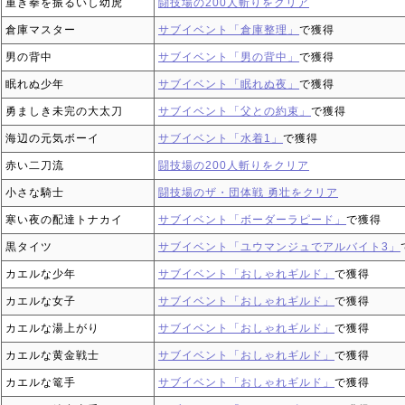
重き拳を振るいし幼虎
闘技場の200人斬りをクリア
倉庫マスター
サブイベント「倉庫整理」
で獲得
男の背中
サブイベント「男の背中」
で獲得
眠れぬ少年
サブイベント「眠れぬ夜」
で獲得
勇ましき未完の大太刀
サブイベント「父との約束」
で獲得
海辺の元気ボーイ
サブイベント「水着1」
で獲得
赤い二刀流
闘技場の200人斬りをクリア
小さな騎士
闘技場のザ・団体戦 勇壮をクリア
寒い夜の配達トナカイ
サブイベント「ボーダーラピード」
で獲得
黒タイツ
サブイベント「ユウマンジュでアルバイト3」
カエルな少年
サブイベント「おしゃれギルド」
で獲得
カエルな女子
サブイベント「おしゃれギルド」
で獲得
カエルな湯上がり
サブイベント「おしゃれギルド」
で獲得
カエルな黄金戦士
サブイベント「おしゃれギルド」
で獲得
カエルな篭手
サブイベント「おしゃれギルド」
で獲得