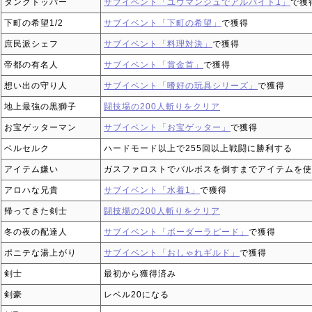
タンクトッパー
サブイベント「ユウマンジュでアルバイト1」
で獲
下町の希望1/2
サブイベント「下町の希望」
で獲得
庶民派シェフ
サブイベント「料理対決」
で獲得
帝都の有名人
サブイベント「賞金首」
で獲得
想い出の守り人
サブイベント「嗜好の玩具シリーズ」
で獲得
地上最強の黒獅子
闘技場の200人斬りをクリア
お宝ゲッターマン
サブイベント「お宝ゲッター」
で獲得
ベルセルク
ハードモード以上で255回以上戦闘に勝利する
アイテム嫌い
ガスファロストでバルボスを倒すまでアイテムを使
アロハな兄貴
サブイベント「水着1」
で獲得
帰ってきた剣士
闘技場の200人斬りをクリア
冬の夜の配達人
サブイベント「ボーダーラピード」
で獲得
ポニテな湯上がり
サブイベント「おしゃれギルド」
で獲得
剣士
最初から獲得済み
剣豪
レベル20になる