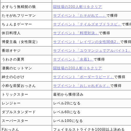
さすらう無精髭の狼
闘技場の200人斬りをクリア
たそがれフリーマン
サブイベント「たそがれて…」
で獲得
ちょんまゲーマー
サブイベント「テイルズオブドラスピ」
で獲
休日料理人
サブイベント「料理対決」
で獲得
博愛主義（女性限定）
サブイベント「レイヴンの女性関係2」
で獲
番頭オヤジ
サブイベント「ユウマンジュでアルバイト1
うわさの夏男
サブイベント「水着1」
で獲得
凄腕のヒットマン
闘技場の200人斬りをクリア
紳士の心がけ
サブイベント「ボーダーラピード」
で獲得
小粋な前髪おっさん
サブイベント「おしゃれギルド」
で獲得
トリックスター
最初から獲得済み
レンジャー
レベル20になる
ダブルスタンダード
レベル60になる
スーパースター
レベル100になる
Fおっさん
フェイタルストライクを100回以上決める