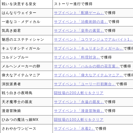
戦いを決意する皇女
ストーリー進行で獲得
はんなりウェイター
サブイベント「配膳ゲーム」
で獲得
一途なコ・メディカル
サブイベント「治癒術師の道」
で獲得
気高き姫君
サブイベント「皇帝の素質」
で獲得
魅惑のエステティシャン
サブイベント「ユウマンジュでアルバイト1
キュリオシティガール
サブイベント「キュリオシティガール」
で獲
コルドンブルー
サブイベント「料理対決」
で獲得
メルヘンメーカーの卵
サブイベント「ハルルの樹の花言葉」
で獲得
偉大なアイテムマニア
サブイベント「偉大なアイテムマニア」
で獲
演技派勇者
サブイベント「ユーリ一行初舞台」
で獲得
戦う白き小夜啼鳥
闘技場の200人斬りをクリア
天才魔導士の親友
サブイベント「永遠の親友」
で獲得
漫遊冒険娘
サブイベント「漫遊冒険娘」
で獲得
ひみつの魔法っ娘MX
闘技場の100人斬りをクリア
さわやかワンピース
サブイベント「水着2」
で獲得