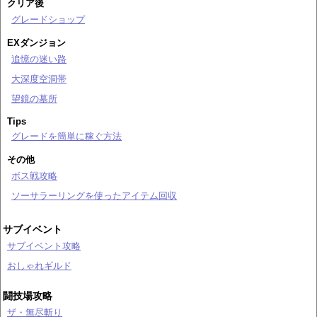
クリア後
グレードショップ
EXダンジョン
追憶の迷い路
大深度空洞帯
望鏡の墓所
Tips
グレードを簡単に稼ぐ方法
その他
ボス戦攻略
ソーサラーリングを使ったアイテム回収
サブイベント
サブイベント攻略
おしゃれギルド
闘技場攻略
ザ・無尽斬り