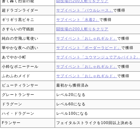
蒼く轟く烈雷の龍
闘技場の200人斬りをクリア
超ドラゴンライダー
サブイベント「バウルレース」
で獲得
ギリギリ黒ビキニ
サブイベント「水着2」
で獲得
さすらいの守銭奴
闘技場の200人斬りをクリア
純白の空飛ぶ竜使い
サブイベント「おしゃれギルド」
で獲得
華やかな夜への誘い
サブイベント「ボーダーラピード」
で獲得
あでやか小町
サブイベント「ユウマンジュでアルバイト2」
小粋なポニーテール
サブイベント「おしゃれギルド」
で獲得
ふわふわメイド
サブイベント「おしゃれギルド」
で獲得
ビューティランサー
最初から獲得済み
グレートランサー
レベル20になる
ドラグーン
レベル60になる
ハイ・ドラグーン
レベル100になる
Fランサー
フェイタルストライクを100回以上決める