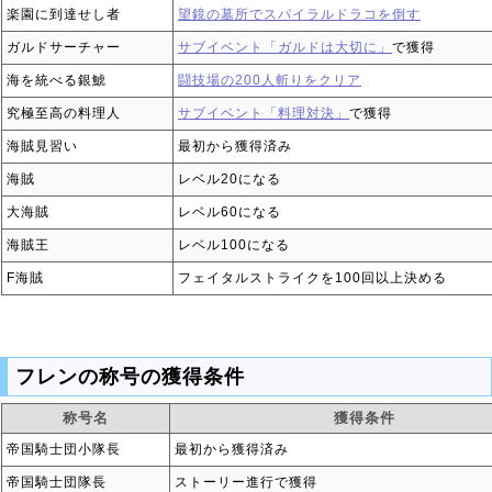
楽園に到達せし者
望鏡の墓所でスパイラルドラコを倒す
ガルドサーチャー
サブイベント「ガルドは大切に」
で獲得
海を統べる銀鯱
闘技場の200人斬りをクリア
究極至高の料理人
サブイベント「料理対決」
で獲得
海賊見習い
最初から獲得済み
海賊
レベル20になる
大海賊
レベル60になる
海賊王
レベル100になる
F海賊
フェイタルストライクを100回以上決める
フレンの称号の獲得条件
称号名
獲得条件
帝国騎士団小隊長
最初から獲得済み
帝国騎士団隊長
ストーリー進行で獲得