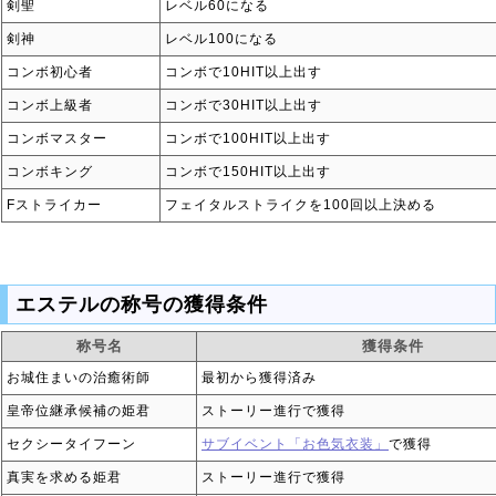
剣聖
レベル60になる
剣神
レベル100になる
コンボ初心者
コンボで10HIT以上出す
コンボ上級者
コンボで30HIT以上出す
コンボマスター
コンボで100HIT以上出す
コンボキング
コンボで150HIT以上出す
Fストライカー
フェイタルストライクを100回以上決める
エステルの称号の獲得条件
称号名
獲得条件
お城住まいの治癒術師
最初から獲得済み
皇帝位継承候補の姫君
ストーリー進行で獲得
セクシータイフーン
サブイベント「お色気衣装」
で獲得
真実を求める姫君
ストーリー進行で獲得