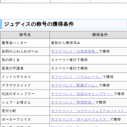
ジュディスの称号の獲得条件
称号名
獲得条件
魔導器ハンター
最初から獲得済み
反則のふわふわガール
サブイベント「お色気衣装」
で獲得
気の利く女
ストーリー進行で獲得
真実の守護者
ストーリー進行で獲得
イントゥザスカイ
サブイベント「バウルレース」
で獲得
グラマラスメイド
サブイベント「配膳ゲーム」
で獲得
伝説のギャンブラー
サブイベント「伝説のギャンブラー」
で獲得
シェフ・お母さん
サブイベント「料理対決」
で獲得
受付小町
サブイベント「ユウマンジュでアルバイト1」
ポーカーフェイス
サブイベント「ポーカーフェイス」
で獲得