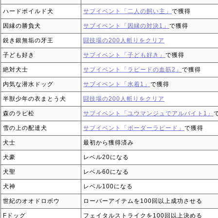
ハードボイルド犬
サブイベント「二人の飼い主」
で獲得
因縁の勝負犬
サブイベント「因縁の対決1」
で獲得
鋭き銀無垢の牙王
闘技場の200人斬りをクリア
子ども好き
サブイベント「子ども好き」
で獲得
絶対犬士
サブイベント「ラピードの血筋2」
で獲得
内気な潜水ドッグ
サブイベント「水着1」
で獲得
半獣少年の衣まとう犬
闘技場の200人斬りをクリア
森のラピ松
サブイベント「ユウマンジュでアルバイト1」
雪の上の配達犬
サブイベント「ボーダーラピード」
で獲得
犬士
最初から獲得済み
犬豪
レベル20になる
犬聖
レベル60になる
犬神
レベル100になる
世紀のオオドロボウ
ローバーアイテムを100回以上成功させる
Fドッグ
フェイタルストライクを100回以上決める