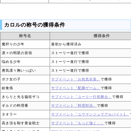
カロルの称号の獲得条件
称号名
獲得条件
魔狩りの少年
最初から獲得済み
凛々の明星の首領
ストーリー進行で獲得
悩める少年
ストーリー進行で獲得
勇気凛々胸いっぱい
ストーリー進行で獲得
ボク女の子
サブイベント「お色気衣装」
で獲得
給食係
サブイベント「配膳ゲーム」
で獲得
きらりと光る脇役ザコ
サブイベント「ユーリ一行初舞台」
で獲得
ギルドの料理番
サブイベント「料理対決」
で獲得
タオラー
サブイベント「ユウマンジュでアルバイト1」
高き頂を制す黄金戦士
サブイベント「もっと強く…」
で獲得