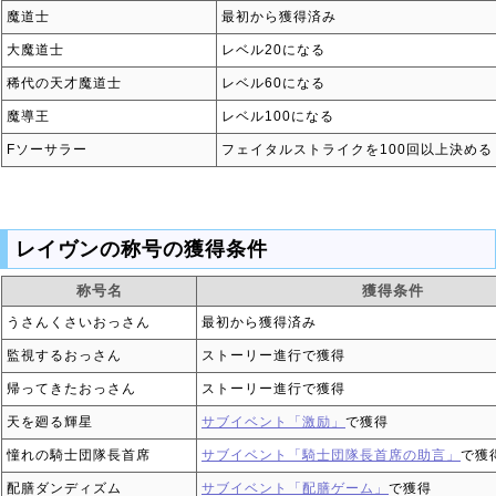
魔道士
最初から獲得済み
大魔道士
レベル20になる
稀代の天才魔道士
レベル60になる
魔導王
レベル100になる
Fソーサラー
フェイタルストライクを100回以上決める
レイヴンの称号の獲得条件
称号名
獲得条件
うさんくさいおっさん
最初から獲得済み
監視するおっさん
ストーリー進行で獲得
帰ってきたおっさん
ストーリー進行で獲得
天を廻る輝星
サブイベント「激励」
で獲得
憧れの騎士団隊長首席
サブイベント「騎士団隊長首席の助言」
で獲
配膳ダンディズム
サブイベント「配膳ゲーム」
で獲得