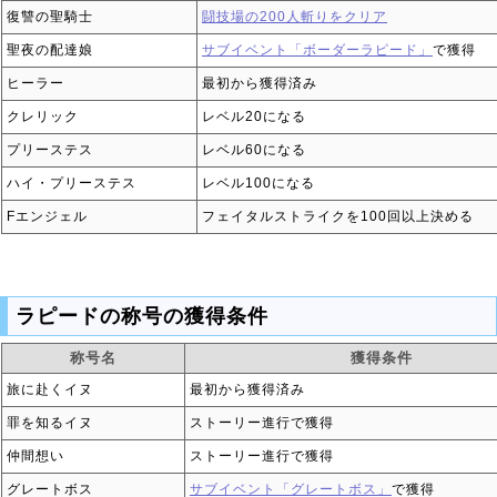
復讐の聖騎士
闘技場の200人斬りをクリア
聖夜の配達娘
サブイベント「ボーダーラピード」
で獲得
ヒーラー
最初から獲得済み
クレリック
レベル20になる
プリーステス
レベル60になる
ハイ・プリーステス
レベル100になる
Fエンジェル
フェイタルストライクを100回以上決める
ラピードの称号の獲得条件
称号名
獲得条件
旅に赴くイヌ
最初から獲得済み
罪を知るイヌ
ストーリー進行で獲得
仲間想い
ストーリー進行で獲得
グレートボス
サブイベント「グレートボス」
で獲得