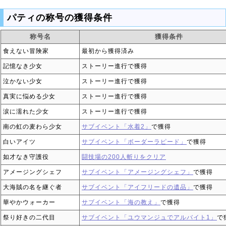
パティの称号の獲得条件
称号名
獲得条件
食えない冒険家
最初から獲得済み
記憶なき少女
ストーリー進行で獲得
泣かない少女
ストーリー進行で獲得
真実に悩める少女
ストーリー進行で獲得
涙に濡れた少女
ストーリー進行で獲得
南の虹の麦わら少女
サブイベント「水着2」
で獲得
白いアイツ
サブイベント「ボーダーラピード」
で獲得
如才なき守護役
闘技場の200人斬りをクリア
アメージングシェフ
サブイベント「アメージングシェフ」
で獲得
大海賊の名を継ぐ者
サブイベント「アイフリードの遺品」
で獲得
華やかウォーカー
サブイベント「海の教え」
で獲得
祭り好きの二代目
サブイベント「ユウマンジュでアルバイト1」
で