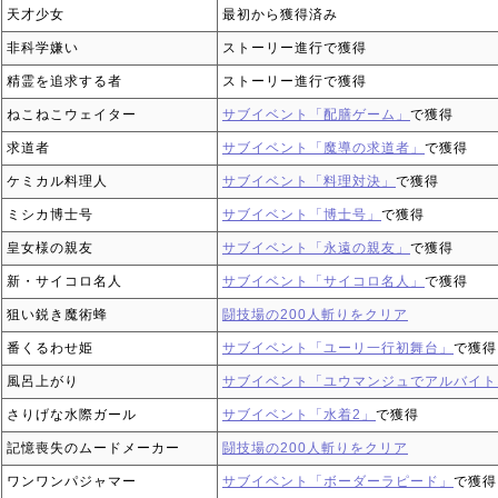
天才少女
最初から獲得済み
非科学嫌い
ストーリー進行で獲得
精霊を追求する者
ストーリー進行で獲得
ねこねこウェイター
サブイベント「配膳ゲーム」
で獲得
求道者
サブイベント「魔導の求道者」
で獲得
ケミカル料理人
サブイベント「料理対決」
で獲得
ミシカ博士号
サブイベント「博士号」
で獲得
皇女様の親友
サブイベント「永遠の親友」
で獲得
新・サイコロ名人
サブイベント「サイコロ名人」
で獲得
狙い鋭き魔術蜂
闘技場の200人斬りをクリア
番くるわせ姫
サブイベント「ユーリ一行初舞台」
で獲得
風呂上がり
サブイベント「ユウマンジュでアルバイト
さりげな水際ガール
サブイベント「水着2」
で獲得
記憶喪失のムードメーカー
闘技場の200人斬りをクリア
ワンワンパジャマー
サブイベント「ボーダーラピード」
で獲得