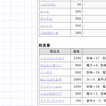
しゅりけん
30
‐
かとん
500
‐
すいとん
500
‐
らいじん
500
‐
このはがくれ
200
‐
防具屋
商品名
価格
ミスリルシールド
1200
防御＋27、回
さんかくぼうし
600
魔力＋5、防御
バンダナ
800
防御＋16、魔
ねじりはちまき
1600
力＋3、素早
アイアンヘルム
1000
防御＋18、魔
シルクのローブ
600
魔力＋1、防御
アイアンアーマー
700
素早さ－2、防