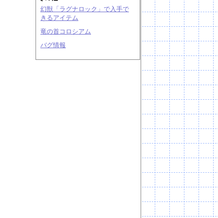
幻獣「ラグナロック」で入手で
きるアイテム
竜の首コロシアム
バグ情報