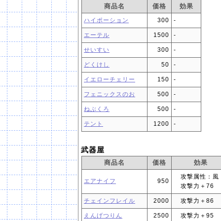
商品名
価格
効果
ハイポーション
300
‐
エーテル
1500
‐
せいすい
300
‐
どくけし
50
‐
イエローチェリー
150
‐
フェニックスのお
500
‐
ねぶくろ
500
‐
テント
1200
‐
武器屋
商品名
価格
効果
攻撃属性：風
エアナイフ
950
攻撃力＋76
チェインフレイル
2000
攻撃力＋86
えんげつりん
2500
攻撃力＋95