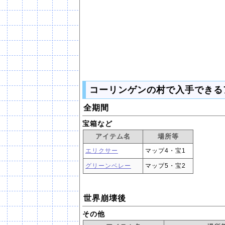
コーリンゲンの村で入手できる
全期間
宝箱など
アイテム名
場所等
エリクサー
マップ4・宝1
グリーンベレー
マップ5・宝2
世界崩壊後
その他