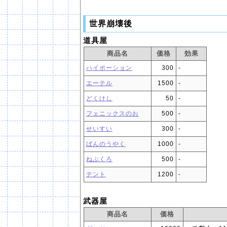
世界崩壊後
道具屋
商品名
価格
効果
ハイポーション
300
‐
エーテル
1500
‐
どくけし
50
‐
フェニックスのお
500
‐
せいすい
300
‐
ばんのうやく
1000
‐
ねぶくろ
500
‐
テント
1200
‐
武器屋
商品名
価格