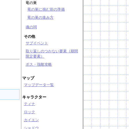
竜の巣
竜の巣に挑む前の準備
竜の巣の進み方
魂の祠
その他
サブイベント
取り返しのつかない要素（期間
限定要素）
ボス・強敵攻略
マップ
マップデータ一覧
キャラクター
ティナ
ロック
カイエン
シャドウ