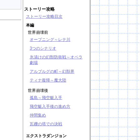
ストーリー攻略
ストーリー攻略目次
本編
世界崩壊前
オープニング～レテ川
3つのシナリオ
氷漬けの幻獣防衛戦～オペラ
劇場
アルブルグの町～幻獣界
ティナ復帰～魔大陸
世界崩壊後
孤島～飛空艇入手
飛空艇入手後の進め方
仲間集め
瓦礫の塔での決戦
エクストラダンジョン