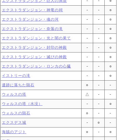
エクストラダンジョン・巨人の洞窟
‐
‐
○
エクストラダンジョン・神竜の祠
‐
‐
○
エクストラダンジョン・魂の河
‐
‐
○
エクストラダンジョン・奈落の滝
‐
‐
○
エクストラダンジョン・光と闇の果て
‐
‐
○
エクストラダンジョン・封印の神殿
‐
‐
○
エクストラダンジョン・滅びの神殿
‐
‐
○
エクストラダンジョン・ロンカの心臓
‐
‐
○
イストリーの滝
‐
‐
○
遺跡に落ちた隕石
○
‐
‐
ウォルスの塔
△
‐
‐
ウォルスの塔（水没）
‐
‐
○
ウォルスの隕石
○
‐
‐
エクスデス城
‐
○
‐
海賊のアジト
○
‐
○