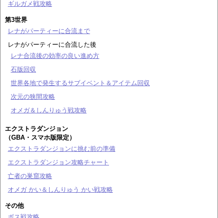
ギルガメ戦攻略
第3世界
レナがパーティーに合流まで
レナがパーティーに合流した後
レナ合流後の効率の良い進め方
石版回収
世界各地で発生するサブイベント＆アイテム回収
次元の狭間攻略
オメガ＆しんりゅう戦攻略
エクストラダンジョン
（GBA・スマホ版限定）
エクストラダンジョンに挑む前の準備
エクストラダンジョン攻略チャート
亡者の巣窟攻略
オメガ かい＆しんりゅう かい戦攻略
その他
ボス戦攻略