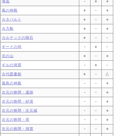
海底
‐
○
○
風の神殿
○
‐
○
カタパルト
○
‐
○
火力船
○
‐
○
カルナックの隕石
○
‐
‐
ギードの祠
‐
○
‐
北の山
○
‐
○
ギルの洞窟
‐
○
‐
古代図書館
○
‐
△
孤島の神殿
‐
‐
○
次元の狭間・遺跡
‐
‐
○
次元の狭間・砂漠
‐
‐
○
次元の狭間・次元城
‐
‐
○
次元の狭間・塔
‐
‐
○
次元の狭間・洞窟
‐
‐
○