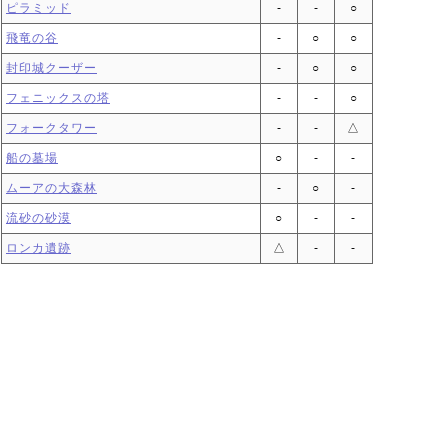
ピラミッド
‐
‐
○
飛竜の谷
‐
○
○
封印城クーザー
‐
○
○
フェニックスの塔
‐
‐
○
フォークタワー
‐
‐
△
船の墓場
○
‐
‐
ムーアの大森林
‐
○
‐
流砂の砂漠
○
‐
‐
ロンカ遺跡
△
‐
‐