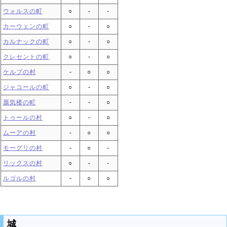
ウォルスの町
○
‐
‐
カーウェンの町
○
‐
○
カルナックの町
○
‐
○
クレセントの町
○
‐
○
ケルブの村
‐
○
○
ジャコールの町
○
‐
○
蜃気楼の町
‐
‐
○
トゥールの村
○
‐
○
ムーアの村
‐
○
○
モーグリの村
‐
○
‐
リックスの村
○
‐
‐
ルゴルの村
‐
○
○
城