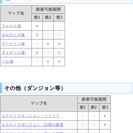
探索可能期間
マップ名
第1
第2
第3
ウォルス城
○
‐
‐
カルナック城
△
‐
‐
サーゲイト城
‐
○
○
タイクーン城
○
‐
△
バル城
‐
○
○
その他（ダンジョン等）
探索可能期間
マップ名
第1
第2
第3
エクストラダンジョン・？？？？
‐
‐
○
エクストラダンジョン・記憶の墓場
‐
‐
○