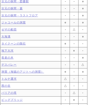
次元の狭間・図書館
‐
‐
○
次元の狭間・森
‐
‐
○
次元の狭間・ラストフロア
‐
‐
○
ジャコールの洞窟
○
‐
○
ゼザの船団
‐
△
‐
大海溝
‐
‐
○
タイクーンの隕石
○
‐
‐
地下大河
‐
○
‐
長老の木
‐
‐
○
デスバレー
‐
‐
△
洞窟（海賊のアジトへの洞窟）
○
‐
○
トルナ運河
△
‐
‐
西の谷
△
‐
‐
バリアの塔
‐
△
‐
ビッグブリッジ
‐
○
‐