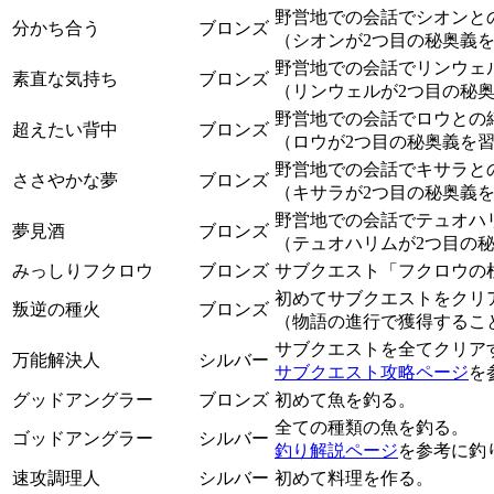
野営地での会話でシオンと
分かち合う
ブロンズ
（シオンが2つ目の秘奥義
野営地での会話でリンウェ
素直な気持ち
ブロンズ
（リンウェルが2つ目の秘
野営地での会話でロウとの
超えたい背中
ブロンズ
（ロウが2つ目の秘奥義を
野営地での会話でキサラと
ささやかな夢
ブロンズ
（キサラが2つ目の秘奥義
野営地での会話でテュオハ
夢見酒
ブロンズ
（テュオハリムが2つ目の
みっしりフクロウ
ブロンズ
サブクエスト「フクロウの
初めてサブクエストをクリ
叛逆の種火
ブロンズ
（物語の進行で獲得するこ
サブクエストを全てクリア
万能解決人
シルバー
サブクエスト攻略ページ
を
グッドアングラー
ブロンズ
初めて魚を釣る。
全ての種類の魚を釣る。
ゴッドアングラー
シルバー
釣り解説ページ
を参考に釣
速攻調理人
シルバー
初めて料理を作る。