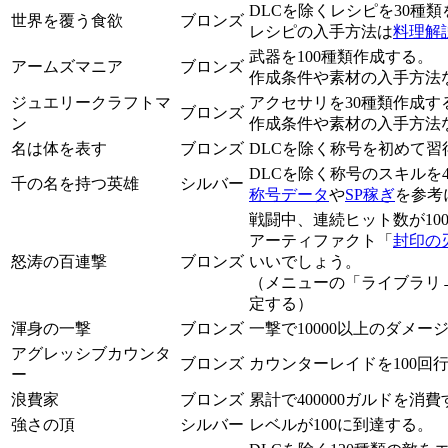
DLCを除くレシピを30種
世界を覆う食欲
ブロンズ
レシピの入手方法は
料理解
武器を100種類作成する。
アームズマニア
ブロンズ
作成条件や素材の入手方法
ジュエリークラフトマ
アクセサリを30種類作成す
ブロンズ
ン
作成条件や素材の入手方法
名は体を表す
ブロンズ
DLCを除く称号を初めて習
DLCを除く称号のスキルを
千の名を持つ英雄
シルバー
称号データ
や
SP稼ぎ
を参考
戦闘中、連続ヒット数が10
アーティファクト「
封印の
怒涛の百連撃
ブロンズ
いいでしょう。
（メニューの「ライブラリ
定する）
渾身の一撃
ブロンズ
一撃で10000以上のダメー
アグレッシブカウンタ
ブロンズ
カウンターレイドを100回
ー
浪費家
ブロンズ
累計で400000ガルドを消
強さの頂
シルバー
レベルが100に到達する。