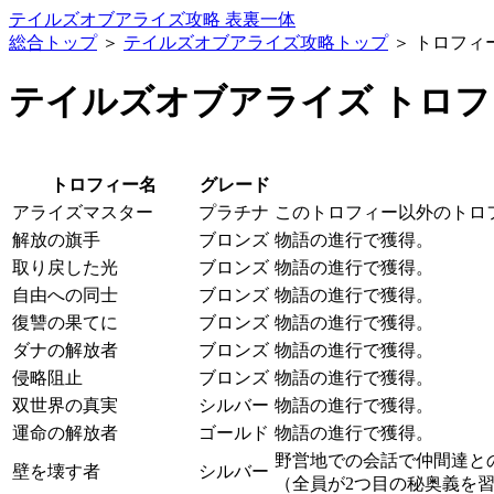
テイルズオブアライズ攻略 表裏一体
総合トップ
＞
テイルズオブアライズ攻略トップ
＞ トロフィ
テイルズオブアライズ トロ
トロフィー名
グレード
アライズマスター
プラチナ
このトロフィー以外のトロ
解放の旗手
ブロンズ
物語の進行で獲得。
取り戻した光
ブロンズ
物語の進行で獲得。
自由への同士
ブロンズ
物語の進行で獲得。
復讐の果てに
ブロンズ
物語の進行で獲得。
ダナの解放者
ブロンズ
物語の進行で獲得。
侵略阻止
ブロンズ
物語の進行で獲得。
双世界の真実
シルバー
物語の進行で獲得。
運命の解放者
ゴールド
物語の進行で獲得。
野営地での会話で仲間達と
壁を壊す者
シルバー
（全員が2つ目の秘奥義を