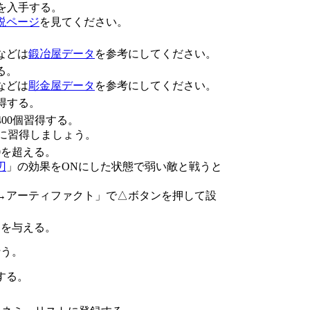
類を入手する。
説ページ
を見てください。
などは
鍛冶屋データ
を参考にしてください。
る。
などは
彫金屋データ
を参考にしてください。
得する。
400個習得する。
に習得しましょう。
0を超える。
刃
」の効果をONにした状態で弱い敵と戦うと
→アーティファクト」で△ボタンを押して設
ジを与える。
行う。
費する。