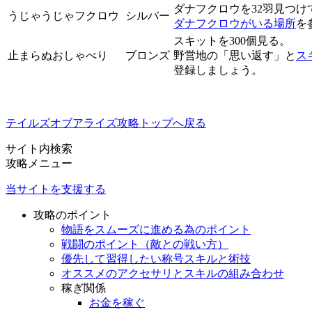
ダナフクロウを32羽見つ
うじゃうじゃフクロウ
シルバー
ダナフクロウがいる場所
を
スキットを300個見る。
止まらぬおしゃべり
ブロンズ
野営地の「思い返す」と
ス
登録しましょう。
テイルズオブアライズ攻略トップへ戻る
サイト内検索
攻略メニュー
当サイトを支援する
攻略のポイント
物語をスムーズに進める為のポイント
戦闘のポイント（敵との戦い方）
優先して習得したい称号スキルと術技
オススメのアクセサリとスキルの組み合わせ
稼ぎ関係
お金を稼ぐ