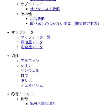
サブクエスト
サブクエスト攻略
その他
ボス攻略
取り返しのつかない要素（期間限定要素）
マップデータ
マップデータ一覧
鍛冶屋データ
彫金屋データ
術技
アルフェン
シオン
リンウェル
ロウ
キサラ
テュオハリム
称号・スキル
称号
称号の獲得条件