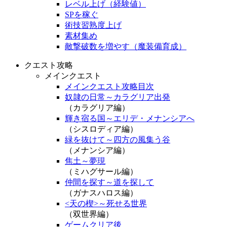
レベル上げ（経験値）
SPを稼ぐ
術技習熟度上げ
素材集め
敵撃破数を増やす（魔装備育成）
クエスト攻略
メインクエスト
メインクエスト攻略目次
奴隷の日常～カラグリア出発
（カラグリア編）
輝き宿る国～エリデ・メナンシアへ
（シスロディア編）
緑を抜けて～四方の風集う谷
（メナンシア編）
焦土～夢現
（ミハグサール編）
仲間を探す～道を探して
（ガナスハロス編）
<天の楔>～死せる世界
（双世界編）
ゲームクリア後