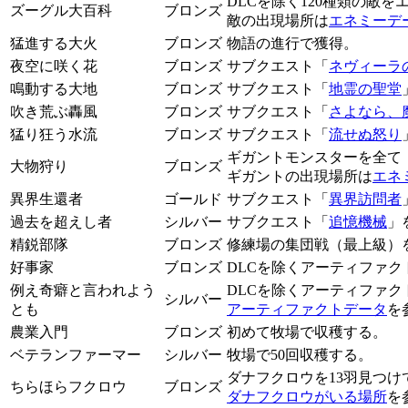
DLCを除く120種類の敵
ズーグル大百科
ブロンズ
敵の出現場所は
エネミーデ
猛進する大火
ブロンズ
物語の進行で獲得。
夜空に咲く花
ブロンズ
サブクエスト「
ネヴィーラ
鳴動する大地
ブロンズ
サブクエスト「
地霊の聖堂
吹き荒ぶ轟風
ブロンズ
サブクエスト「
さよなら、
猛り狂う水流
ブロンズ
サブクエスト「
流せぬ怒り
ギガントモンスターを全て（
大物狩り
ブロンズ
ギガントの出現場所は
エネ
異界生還者
ゴールド
サブクエスト「
異界訪問者
過去を超えし者
シルバー
サブクエスト「
追憶機械
」
精鋭部隊
ブロンズ
修練場の集団戦（最上級）
好事家
ブロンズ
DLCを除くアーティファ
例え奇癖と言われよう
DLCを除くアーティファク
シルバー
とも
アーティファクトデータ
を
農業入門
ブロンズ
初めて牧場で収穫する。
ベテランファーマー
シルバー
牧場で50回収穫する。
ダナフクロウを13羽見つ
ちらほらフクロウ
ブロンズ
ダナフクロウがいる場所
を