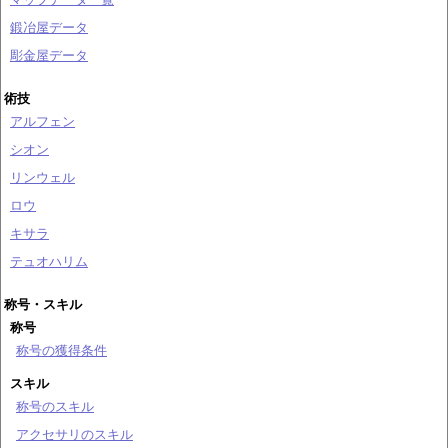
鍛冶屋データ
彫金屋データ
術技
アルフェン
シオン
リンウェル
ロウ
キサラ
テュオハリム
称号・スキル
称号
称号の獲得条件
スキル
称号のスキル
アクセサリのスキル