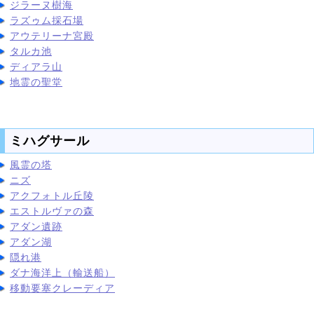
ジラーヌ樹海
ラズゥム採石場
アウテリーナ宮殿
タルカ池
ディアラ山
地霊の聖堂
ミハグサール
風霊の塔
ニズ
アクフォトル丘陵
エストルヴァの森
アダン遺跡
アダン湖
隠れ港
ダナ海洋上（輸送船）
移動要塞クレーディア