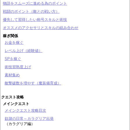
物語をスムーズに進める為のポイント
戦闘のポイント（敵との戦い方）
優先して習得したい称号スキルと術技
オススメのアクセサリとスキルの組み合わせ
稼ぎ関係
お金を稼ぐ
レベル上げ（経験値）
SPを稼ぐ
術技習熟度上げ
素材集め
敵撃破数を増やす（魔装備育成）
クエスト攻略
メインクエスト
メインクエスト攻略目次
奴隷の日常～カラグリア出発
（カラグリア編）