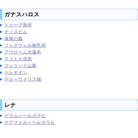
ガナスハロス
トゥーア海岸
ティスビム
瀑陽の森
フォグウォル鍾乳洞
アウローム大瀑布
ラフトゥ湿原
フォランド山脈
ペレギオン
デル＝ウァリス城
レナ
ゲラム＝ヘルガラヒ
テアフォル＝ヘルガラヒ