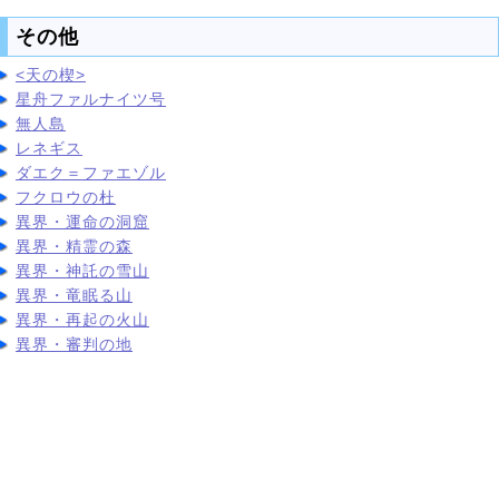
その他
<天の楔>
星舟ファルナイツ号
無人島
レネギス
ダエク＝ファエゾル
フクロウの杜
異界・運命の洞窟
異界・精霊の森
異界・神託の雪山
異界・竜眠る山
異界・再起の火山
異界・審判の地