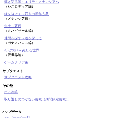
輝き宿る国～エリデ・メナンシアへ
（シスロディア編）
緑を抜けて～四方の風集う谷
（メナンシア編）
焦土～夢現
（ミハグサール編）
仲間を探す～道を探して
（ガナスハロス編）
<天の楔>～死せる世界
（双世界編）
ゲームクリア後
サブクエスト
サブクエスト攻略
その他
ボス攻略
取り返しのつかない要素（期間限定要素）
マップデータ
マップデータ一覧