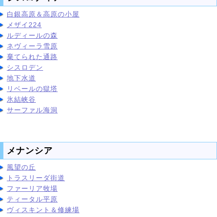
白銀高原＆高原の小屋
メザイ224
ルディールの森
ネヴィーラ雪原
棄てられた通路
シスロデン
地下水道
リベールの獄塔
氷結峡谷
サーファル海洞
メナンシア
風望の丘
トラスリーダ街道
ファーリア牧場
ティータル平原
ヴィスキント＆修練場