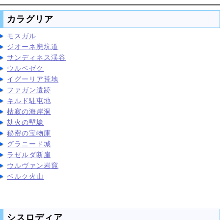
カラグリア
モスガル
ジオーネ廃坑道
サンディネス渓谷
ウルベゼク
イグーリア荒地
ファガン遺跡
キルド駐屯地
枯寂の海岸洞
劫火の塹壕
秘密の宝物庫
グラニード城
ラゼルダ断崖
ウルヴァン岩窟
ベルク火山
シスロディア