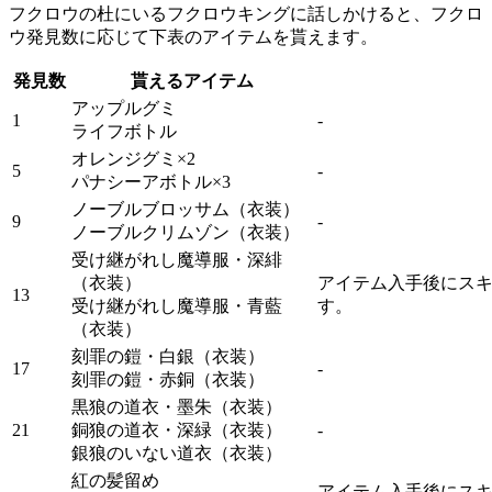
フクロウの杜にいるフクロウキングに話しかけると、フクロ
ウ発見数に応じて下表のアイテムを貰えます。
発見数
貰えるアイテム
アップルグミ
1
‐
ライフボトル
オレンジグミ×2
5
‐
パナシーアボトル×3
ノーブルブロッサム（衣装）
9
‐
ノーブルクリムゾン（衣装）
受け継がれし魔導服・深緋
（衣装）
アイテム入手後にス
13
受け継がれし魔導服・青藍
す。
（衣装）
刻罪の鎧・白銀（衣装）
17
‐
刻罪の鎧・赤銅（衣装）
黒狼の道衣・墨朱（衣装）
21
銅狼の道衣・深緑（衣装）
‐
銀狼のいない道衣（衣装）
紅の髪留め
アイテム入手後にス