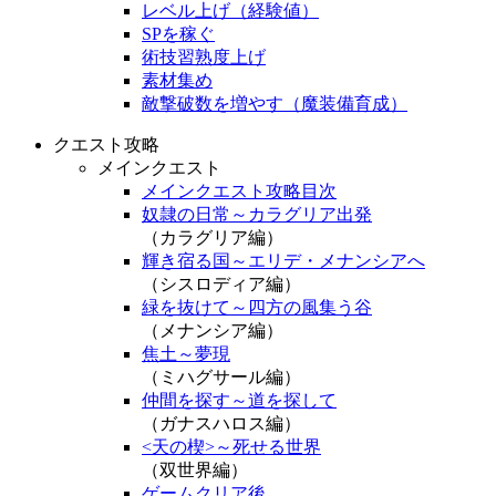
レベル上げ（経験値）
SPを稼ぐ
術技習熟度上げ
素材集め
敵撃破数を増やす（魔装備育成）
クエスト攻略
メインクエスト
メインクエスト攻略目次
奴隷の日常～カラグリア出発
（カラグリア編）
輝き宿る国～エリデ・メナンシアへ
（シスロディア編）
緑を抜けて～四方の風集う谷
（メナンシア編）
焦土～夢現
（ミハグサール編）
仲間を探す～道を探して
（ガナスハロス編）
<天の楔>～死せる世界
（双世界編）
ゲームクリア後