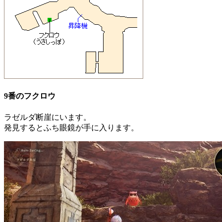
9番のフクロウ
ラゼルダ断崖にいます。
発見すると
ふち眼鏡
が手に入ります。