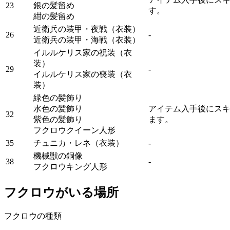
23
銀の髪留め
す。
紺の髪留め
近衛兵の装甲・夜戦（衣装）
26
‐
近衛兵の装甲・海戦（衣装）
イルルケリス家の祝装（衣
装）
29
‐
イルルケリス家の喪装（衣
装）
緑色の髪飾り
水色の髪飾り
アイテム入手後にス
32
紫色の髪飾り
ます。
フクロウクイーン人形
35
チュニカ・レネ（衣装）
‐
機械獣の銅像
38
‐
フクロウキング人形
フクロウがいる場所
フクロウの種類