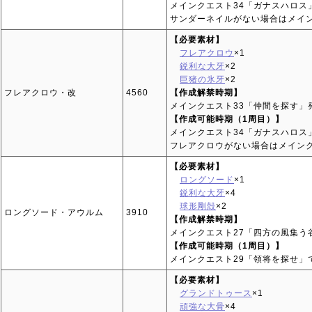
メインクエスト34「ガナスハロス
サンダーネイルがない場合はメイン
【必要素材】
フレアクロウ
×1
鋭利な大牙
×2
巨猪の氷牙
×2
フレアクロウ・改
4560
【作成解禁時期】
メインクエスト33「仲間を探す」
【作成可能時期（1周目）】
メインクエスト34「ガナスハロス
フレアクロウがない場合はメインク
【必要素材】
ロングソード
×1
鋭利な大牙
×4
球形剛殻
×2
ロングソード・アウルム
3910
【作成解禁時期】
メインクエスト27「四方の風集う
【作成可能時期（1周目）】
メインクエスト29「領将を探せ」
【必要素材】
グランドトゥース
×1
頑強な大骨
×4