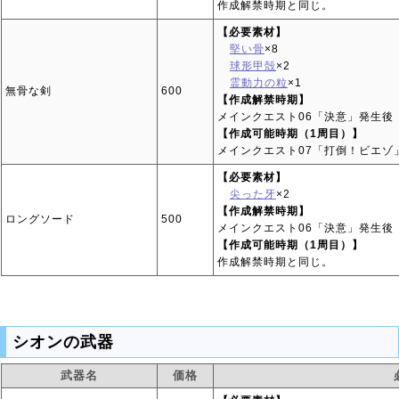
作成解禁時期と同じ。
【必要素材】
堅い骨
×8
球形甲殻
×2
霊動力の粒
×1
無骨な剣
600
【作成解禁時期】
メインクエスト06「決意」発生後
【作成可能時期（1周目）】
メインクエスト07「打倒！ビエゾ
【必要素材】
尖った牙
×2
【作成解禁時期】
ロングソード
500
メインクエスト06「決意」発生後
【作成可能時期（1周目）】
作成解禁時期と同じ。
シオンの武器
武器名
価格