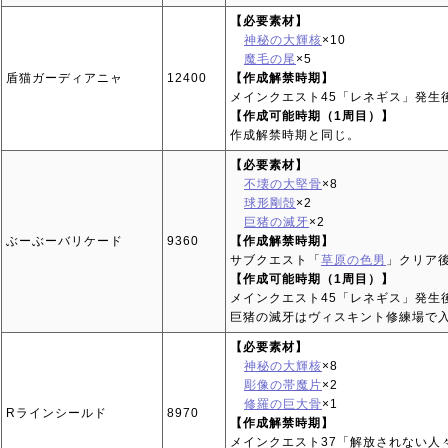
【必要素材】
神秘の大輝核
×10
魔毛の尾
×5
盾猫ガーディアニャ
12400
【作成解禁時期】
メインクエスト45「レネギス」発生
【作成可能時期（1周目）】
作成解禁時期と同じ。
【必要素材】
不壊の大堅骨
×8
球形剛殻
×2
巨猪の滅牙
×2
ぶーぶーバリケード
9360
【作成解禁時期】
サブクエスト「
草原の色男
」クリア
【作成可能時期（1周目）】
メインクエスト45「レネギス」発生
巨猪の滅牙はヴィスキント修練場で
【必要素材】
神秘の大輝核
×8
彫像の帯魔片
×2
修羅の巨大骨
×1
Rラインシールド
8970
【作成解禁時期】
メインクエスト37「解放されない人