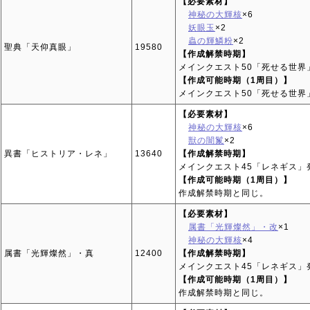
【必要素材】
神秘の大輝核
×6
妖眼玉
×2
蟲の輝鱗粉
×2
聖典「天仰真眼」
19580
【作成解禁時期】
メインクエスト50「死せる世界
【作成可能時期（1周目）】
メインクエスト50「死せる世
【必要素材】
神秘の大輝核
×6
獣の闇鬣
×2
異書「ヒストリア・レネ」
13640
【作成解禁時期】
メインクエスト45「レネギス」
【作成可能時期（1周目）】
作成解禁時期と同じ。
【必要素材】
属書「光輝燦然」・改
×1
神秘の大輝核
×4
属書「光輝燦然」・真
12400
【作成解禁時期】
メインクエスト45「レネギス」
【作成可能時期（1周目）】
作成解禁時期と同じ。