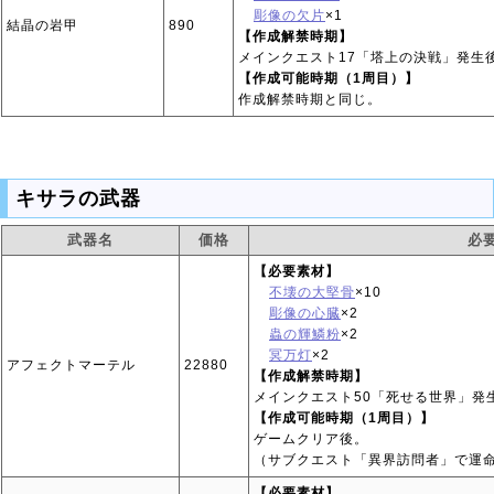
彫像の欠片
×1
結晶の岩甲
890
【作成解禁時期】
メインクエスト17「塔上の決戦」発生
【作成可能時期（1周目）】
作成解禁時期と同じ。
キサラの武器
武器名
価格
必
【必要素材】
不壊の大堅骨
×10
彫像の心臓
×2
蟲の輝鱗粉
×2
冥万灯
×2
アフェクトマーテル
22880
【作成解禁時期】
メインクエスト50「死せる世界」発
【作成可能時期（1周目）】
ゲームクリア後。
（サブクエスト「異界訪問者」で運
【必要素材】