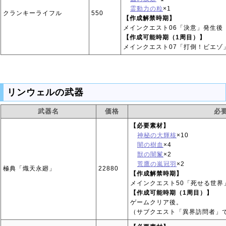
霊動力の粒
×1
クランキーライフル
550
【作成解禁時期】
メインクエスト06「決意」発生後
【作成可能時期（1周目）】
メインクエスト07「打倒！ビエゾ
リンウェルの武器
武器名
価格
必
【必要素材】
神秘の大輝核
×10
闇の樹血
×4
獣の闇鬣
×2
荒鷹の嵐冠羽
×2
極典「熾天永廻」
22880
【作成解禁時期】
メインクエスト50「死せる世界
【作成可能時期（1周目）】
ゲームクリア後。
（サブクエスト「異界訪問者」