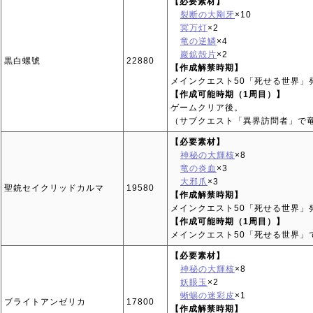
【必要素材】
裂断の大剛牙
×10
冥万灯
×2
竜の逆鱗
×4
巖鉱殻片
×2
黒白螺號
22880
【作成解禁時期】
メインクエスト50「死せる世界」
【作成可能時期（1周目）】
ゲームクリア後。
（サブクエスト「異界訪問者」で
【必要素材】
神秘の大輝核
×8
竜の炎血
×3
大邪爪
×3
聖銃セイクリッドカルマ
19580
【作成解禁時期】
メインクエスト50「死せる世界」
【作成可能時期（1周目）】
メインクエスト50「死せる世界」
【必要素材】
神秘の大輝核
×8
妖眼玉
×2
蜥蜴の迷彩皮
×1
ブライトアンゼリカ
17800
【作成解禁時期】