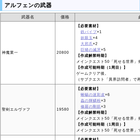
アルフェンの武器
武器名
価格
【必要素材】
鉄パイプ
×1
妖眼玉
×4
大邪爪
×2
巨猪の滅牙
×5
神魔業一
20800
【作成解禁時期】
メインクエスト50「死せる世界」
【作成可能時期（1周目）】
ゲームクリア後。
（サブクエスト「異界訪問者」で
【必要素材】
蜥蜴の迷彩皮
×6
蟲の輝鱗粉
×3
修羅の剛筋
×3
聖剣エルヴァフ
19580
【作成解禁時期】
メインクエスト50「死せる世界」
【作成可能時期（1周目）】
メインクエスト50「死せる世界」
【必要素材】