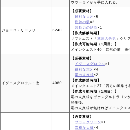
ウヴーミィから手に入れる。
【必要素材】
鋭利な大牙
×6
樹幹の骸
×2
霊動力の結晶
×1
ジョーロ・リーフリ
6240
【作成解禁時期】
サブクエスト「
草原の色男
」クリ
【作成可能時期（1周目）】
メインクエスト40「異形の塔」発
【必要素材】
イグニスグロウル
×1
鋭利な大牙
×4
竜の火炎袋
×2
【作成解禁時期】
イグニスグロウル・改
4080
メインクエスト27「四方の風集う
【作成可能時期（1周目）】
竜の火炎袋をヴァンダルドラゴンか
発生後。
竜の火炎袋が無ければメインクエス
【必要素材】
ブラックソーン
×1
異様な大核
×4