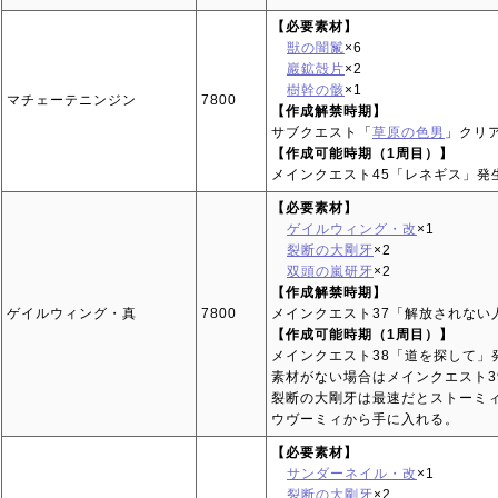
【必要素材】
獣の闇鬣
×6
巖鉱殻片
×2
樹幹の骸
×1
マチェーテニンジン
7800
【作成解禁時期】
サブクエスト「
草原の色男
」クリ
【作成可能時期（1周目）】
メインクエスト45「レネギス」発
【必要素材】
ゲイルウィング・改
×1
裂断の大剛牙
×2
双頭の嵐研牙
×2
【作成解禁時期】
ゲイルウィング・真
7800
メインクエスト37「解放されない
【作成可能時期（1周目）】
メインクエスト38「道を探して」
素材がない場合はメインクエスト3
裂断の大剛牙は最速だとストーミ
ウヴーミィから手に入れる。
【必要素材】
サンダーネイル・改
×1
裂断の大剛牙
×2