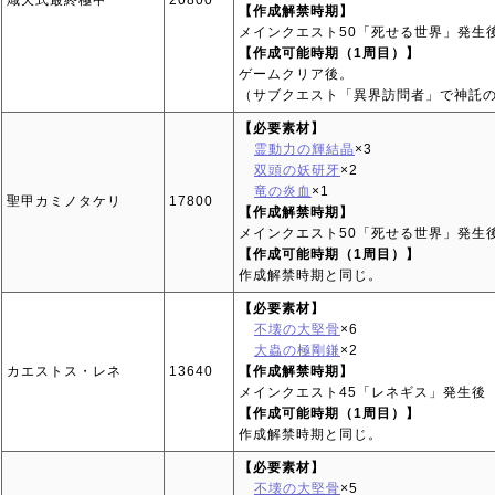
熾天式最終極甲
20800
【作成解禁時期】
メインクエスト50「死せる世界」発生
【作成可能時期（1周目）】
ゲームクリア後。
（サブクエスト「異界訪問者」で神託
【必要素材】
霊動力の輝結晶
×3
双頭の妖研牙
×2
竜の炎血
×1
聖甲カミノタケリ
17800
【作成解禁時期】
メインクエスト50「死せる世界」発生
【作成可能時期（1周目）】
作成解禁時期と同じ。
【必要素材】
不壊の大堅骨
×6
大蟲の極剛鎌
×2
カエストス・レネ
13640
【作成解禁時期】
メインクエスト45「レネギス」発生後
【作成可能時期（1周目）】
作成解禁時期と同じ。
【必要素材】
不壊の大堅骨
×5