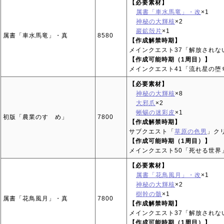
【必要素材】
属書「車水馬竜」・改
×1
神秘の大輝核
×2
巖鉱殻片
×1
属書「車水馬竜」・真
8580
【作成解禁時期】
メインクエスト37「解放されな
【作成可能時期（1周目）】
メインクエスト41「流れ星の堕
【必要素材】
神秘の大輝核
×8
大邪爪
×2
蜥蜴の迷彩皮
×1
初版「農業のすゝめ」
7800
【作成解禁時期】
サブクエスト「
草原の色男
」ク
【作成可能時期（1周目）】
メインクエスト50「死せる世界
【必要素材】
属書「花鳥風月」・改
×1
神秘の大輝核
×2
樹幹の骸
×1
属書「花鳥風月」・真
7800
【作成解禁時期】
メインクエスト37「解放されな
【作成可能時期（1周目）】