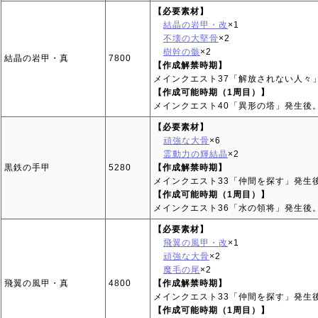
【必要素材】
結晶の岩甲・改
×1
不壊の大堅骨
×2
樹幹の骸
×2
結晶の岩甲・真
7800
【作成解禁時期】
メインクエスト37「解放されない人々
【作成可能時期（1周目）】
メインクエスト40「異形の塔」発生後
【必要素材】
頑強な大骨
×6
霊動力の輝結晶
×2
黒鉄の手甲
5280
【作成解禁時期】
メインクエスト33「仲間を探す」発生
【作成可能時期（1周目）】
メインクエスト36「水の領将」発生後
【必要素材】
飛翼の風甲・改
×1
頑強な大骨
×2
魔毛の尾
×2
飛翼の風甲・真
4800
【作成解禁時期】
メインクエスト33「仲間を探す」発生
【作成可能時期（1周目）】