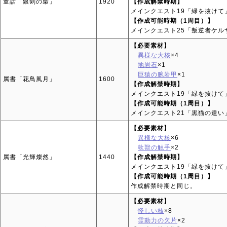
童話「銀剣の梟」
1920
【作成解禁時期】
メインクエスト19「緑を抜けて
【作成可能時期（1周目）】
メインクエスト25「叛逆者ケ
【必要素材】
異様な大核
×4
地岩石
×1
巨猿の腕岩甲
×1
属書「花鳥風月」
1600
【作成解禁時期】
メインクエスト19「緑を抜けて
【作成可能時期（1周目）】
メインクエスト21「黒猫の遣い
【必要素材】
異様な大核
×6
軟獣の触手
×2
属書「光輝燦然」
1440
【作成解禁時期】
メインクエスト19「緑を抜けて
【作成可能時期（1周目）】
作成解禁時期と同じ。
【必要素材】
怪しい核
×8
霊動力の欠片
×2