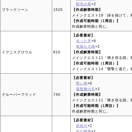
獣毛の尾
×2
ブラックソーン
1520
【作成解禁時期】
メインクエスト19「緑を抜けて」
【作成可能時期（1周目）】
作成解禁時期と同じ。
【必要素材】
尖った牙
×8
異様な大核
×2
イグニスグロウル
810
【作成解禁時期】
メインクエスト11「輝き宿る国」
【作成可能時期（1周目）】
メインクエスト14「襲撃と逃亡」
【必要素材】
堅い骨
×6
亜獣種の爪
×2
グルーパーフラッド
740
【作成解禁時期】
メインクエスト11「輝き宿る国」
【作成可能時期（1周目）】
作成解禁時期と同じ。
【必要素材】
岩殻片
×2
蟲の膜翅
×1