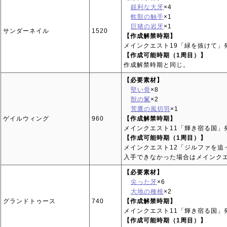
鋭利な大牙
×4
軟獣の触手
×1
巨猪の岩牙
×1
サンダーネイル
1520
【作成解禁時期】
メインクエスト19「緑を抜けて」
【作成可能時期（1周目）】
作成解禁時期と同じ。
【必要素材】
堅い骨
×8
獣の鬣
×2
荒鷹の風切羽
×1
ゲイルウィング
960
【作成解禁時期】
メインクエスト11「輝き宿る国」
【作成可能時期（1周目）】
メインクエスト12「ジルファを追
入手できなかった場合はメインクエ
【必要素材】
尖った牙
×6
大地の種根
×2
グランドトゥース
740
【作成解禁時期】
メインクエスト11「輝き宿る国」
【作成可能時期（1周目）】