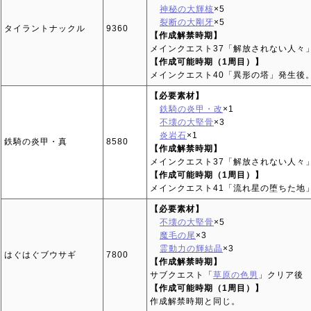
神秘の大輝核
×5
裂断の大剛牙
×5
タイラントナックル
9360
【作成解禁時期】
メインクエスト37「解放されない人々
【作成可能時期（1周目）】
メインクエスト40「異形の塔」発生後
【必要素材】
鉄騎の炎甲・改
×1
不壊の大堅骨
×3
炎岩石
×1
鉄騎の炎甲・真
8580
【作成解禁時期】
メインクエスト37「解放されない人々
【作成可能時期（1周目）】
メインクエスト41「流れ星の堕ちた地
【必要素材】
不壊の大堅骨
×5
魔毛の尾
×3
霊動力の輝結晶
×3
はぐはぐブウサギ
7800
【作成解禁時期】
サブクエスト「
草原の色男
」クリア後
【作成可能時期（1周目）】
作成解禁時期と同じ。