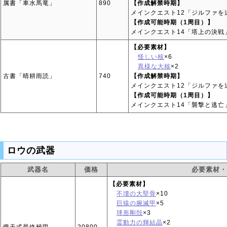
属書「車水馬竜」
890
【作成解禁時期】
メインクエスト12「ジルファを
【作成可能時期（1周目）】
メインクエスト14「塔上の決戦
【必要素材】
怪しい核
×6
異様な大核
×2
古書「晴耕雨読」
740
【作成解禁時期】
メインクエスト12「ジルファを
【作成可能時期（1周目）】
メインクエスト14「襲撃と逃亡
ロウの武器
武器名
価格
必要素材・
【必要素材】
不壊の大堅骨
×10
巨猿の腕滅甲
×5
球形剛殻
×3
霊動力の輝結晶
×2