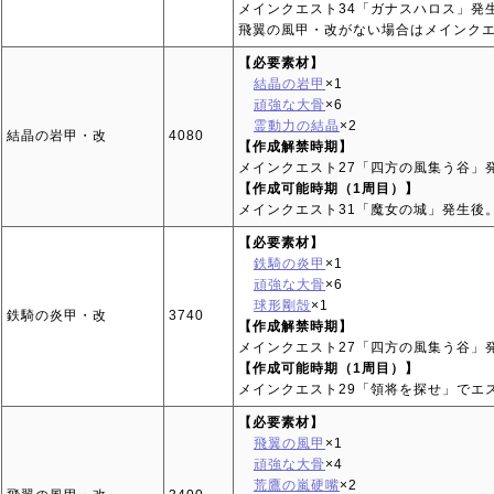
メインクエスト34「ガナスハロス」発
飛翼の風甲・改がない場合はメインクエ
【必要素材】
結晶の岩甲
×1
頑強な大骨
×6
霊動力の結晶
×2
結晶の岩甲・改
4080
【作成解禁時期】
メインクエスト27「四方の風集う谷」
【作成可能時期（1周目）】
メインクエスト31「魔女の城」発生後
【必要素材】
鉄騎の炎甲
×1
頑強な大骨
×6
球形剛殻
×1
鉄騎の炎甲・改
3740
【作成解禁時期】
メインクエスト27「四方の風集う谷」
【作成可能時期（1周目）】
メインクエスト29「領将を探せ」でエ
【必要素材】
飛翼の風甲
×1
頑強な大骨
×4
荒鷹の嵐硬嘴
×2