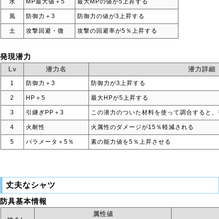
水
MP最大値＋5
最大MPの値が5上昇する
風
防御力＋3
防御力の値が3上昇する
土
攻撃回避・微
攻撃の回避率が5％上昇する
発現潜力
Lv
潜力名
潜力詳細
1
防御力＋3
防御力が3上昇する
2
HP＋5
最大HPが5上昇する
3
引継ぎPP＋3
この潜力のついた材料を使って調合すると、
4
火耐性
火属性のダメージが15％軽減される
5
パラメータ＋5％
素の能力値を5％上昇させる
丈夫なシャツ
防具基本情報
属性値