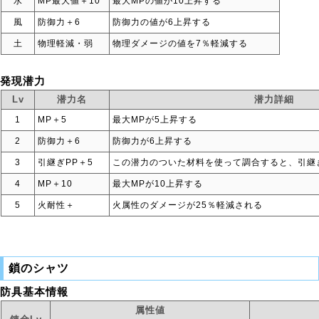
水
MP最大値＋10
最大MPの値が10上昇する
風
防御力＋6
防御力の値が6上昇する
土
物理軽減・弱
物理ダメージの値を7％軽減する
発現潜力
Lv
潜力名
潜力詳細
1
MP＋5
最大MPが5上昇する
2
防御力＋6
防御力が6上昇する
3
引継ぎPP＋5
この潜力のついた材料を使って調合すると、引継ぎ
4
MP＋10
最大MPが10上昇する
5
火耐性＋
火属性のダメージが25％軽減される
鎖のシャツ
防具基本情報
属性値