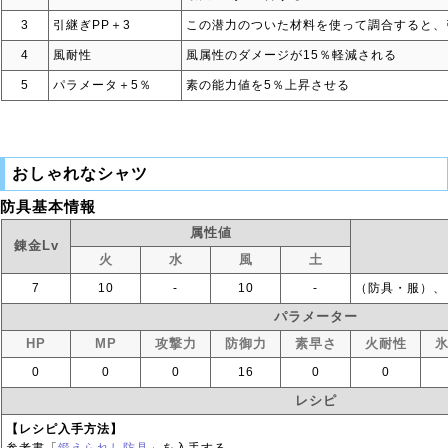
3
引継ぎPP＋3
この潜力のついた材料を使って調合すると、
4
風耐性
風属性のダメージが15％軽減される
5
パラメータ＋5％
素の能力値を5％上昇させる
おしゃれなシャツ
防具基本情報
属性値
錬金Lv
火
水
風
土
7
10
‐
10
‐
（防具・服）、
パラメーター
HP
MP
攻撃力
防御力
素早さ
火耐性
0
0
0
16
0
0
レシピ
【レシピ入手方法】