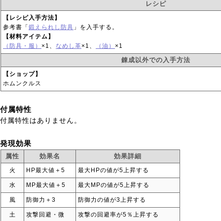
レシピ
【レシピ入手方法】
参考書「
鍛えられし防具
」を入手する。
【材料アイテム】
（防具・服）
×1、
なめし革
×1、
（油）
×1
錬成以外での入手方法
【ショップ】
ホムンクルス
付属特性
付属特性はありません。
発現効果
属性
効果名
効果詳細
火
HP最大値＋5
最大HPの値が5上昇する
水
MP最大値＋5
最大MPの値が5上昇する
風
防御力＋3
防御力の値が3上昇する
土
攻撃回避・微
攻撃の回避率が5％上昇する