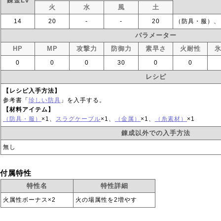
錬金Lv
火
水
風
土
14
20
‐
‐
20
（防具・服）、
パラメーター
HP
MP
攻撃力
防御力
素早さ
火耐性
0
0
0
30
0
0
レシピ
【レシピ入手方法】
参考書「
珍しい防具
」を入手する。
【材料アイテム】
（防具・服）
×1、
スラグケーブル
×1、
（金属）
×1、
（糸素材）
×1
錬成以外での入手方法
無し
付属特性
特性名
特性詳細
火属性ボーナス×2
火の場属性を2増やす