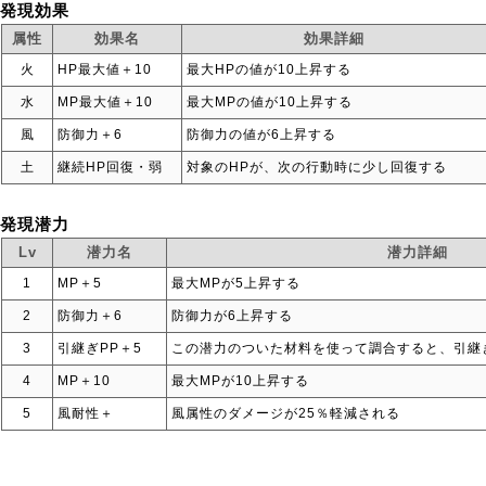
発現効果
属性
効果名
効果詳細
火
HP最大値＋10
最大HPの値が10上昇する
水
MP最大値＋10
最大MPの値が10上昇する
風
防御力＋6
防御力の値が6上昇する
土
継続HP回復・弱
対象のHPが、次の行動時に少し回復する
発現潜力
Lv
潜力名
潜力詳細
1
MP＋5
最大MPが5上昇する
2
防御力＋6
防御力が6上昇する
3
引継ぎPP＋5
この潜力のついた材料を使って調合すると、引継ぎ
4
MP＋10
最大MPが10上昇する
5
風耐性＋
風属性のダメージが25％軽減される