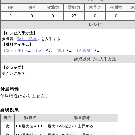
HP
MP
攻撃力
防御力
素早さ
火耐性
0
0
0
27
0
0
レシピ
【レシピ入手方法】
参考書「
珍しい防具
」を入手する。
【材料アイテム】
（防具・服）
×1、
（皮）
×1、
（紙）
×1、
（糸素材）
×1
錬成以外での入手方法
【ショップ】
ホムンクルス
付属特性
付属特性はありません。
発現効果
属性
効果名
効果詳細
火
HP最大値＋10
最大HPの値が10上昇する