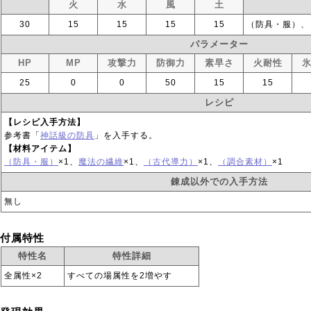
火
水
風
土
30
15
15
15
15
（防具・服）、
パラメーター
HP
MP
攻撃力
防御力
素早さ
火耐性
25
0
0
50
15
15
レシピ
【レシピ入手方法】
参考書「
神話級の防具
」を入手する。
【材料アイテム】
（防具・服）
×1、
魔法の繊維
×1、
（古代導力）
×1、
（調合素材）
×1
錬成以外での入手方法
無し
付属特性
特性名
特性詳細
全属性×2
すべての場属性を2増やす