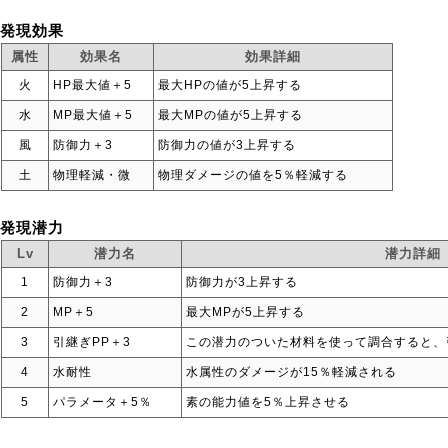
発現効果
属性
効果名
効果詳細
火
HP最大値＋5
最大HPの値が5上昇する
水
MP最大値＋5
最大MPの値が5上昇する
風
防御力＋3
防御力の値が3上昇する
土
物理軽減・微
物理ダメージの値を5％軽減する
発現潜力
Lv
潜力名
潜力詳細
1
防御力＋3
防御力が3上昇する
2
MP＋5
最大MPが5上昇する
3
引継ぎPP＋3
この潜力のついた材料を使って調合すると、
4
水耐性
水属性のダメージが15％軽減される
5
パラメータ＋5％
素の能力値を5％上昇させる