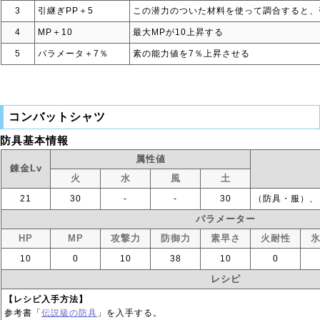
3
引継ぎPP＋5
この潜力のついた材料を使って調合すると、
4
MP＋10
最大MPが10上昇する
5
パラメータ＋7％
素の能力値を7％上昇させる
コンバットシャツ
防具基本情報
属性値
錬金Lv
火
水
風
土
21
30
‐
‐
30
（防具・服）、
パラメーター
HP
MP
攻撃力
防御力
素早さ
火耐性
10
0
10
38
10
0
レシピ
【レシピ入手方法】
参考書「
伝説級の防具
」を入手する。