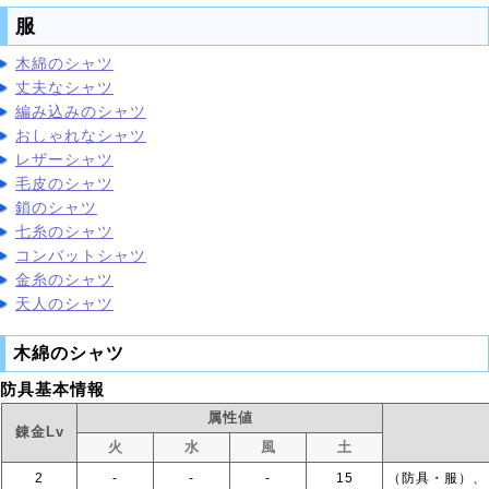
服
木綿のシャツ
丈夫なシャツ
編み込みのシャツ
おしゃれなシャツ
レザーシャツ
毛皮のシャツ
鎖のシャツ
七糸のシャツ
コンバットシャツ
金糸のシャツ
天人のシャツ
木綿のシャツ
防具基本情報
属性値
錬金Lv
火
水
風
土
2
‐
‐
‐
15
（防具・服）、