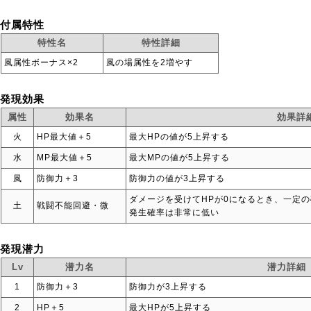
付属特性
特性名
特性詳細
風属性ボーナス×2
風の場属性を2増やす
発現効果
属性
効果名
効果詳
火
HP最大値＋5
最大HPの値が5上昇する
水
MP最大値＋5
最大MPの値が5上昇する
風
防御力＋3
防御力の値が3上昇する
ダメージを受けてHPが0になるとき、一定の
土
戦闘不能回避・微
発生確率は非常に低い
発現潜力
Lv
潜力名
潜力詳細
1
防御力＋3
防御力が3上昇する
2
HP＋5
最大HPが5上昇する