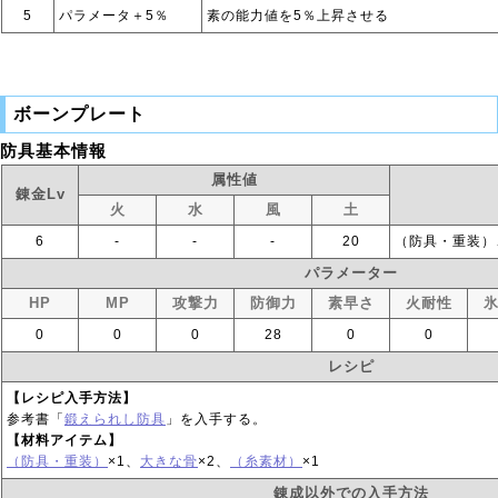
5
パラメータ＋5％
素の能力値を5％上昇させる
ボーンプレート
防具基本情報
属性値
錬金Lv
火
水
風
土
6
‐
‐
‐
20
（防具・重装）
パラメーター
HP
MP
攻撃力
防御力
素早さ
火耐性
0
0
0
28
0
0
レシピ
【レシピ入手方法】
参考書「
鍛えられし防具
」を入手する。
【材料アイテム】
（防具・重装）
×1、
大きな骨
×2、
（糸素材）
×1
錬成以外での入手方法