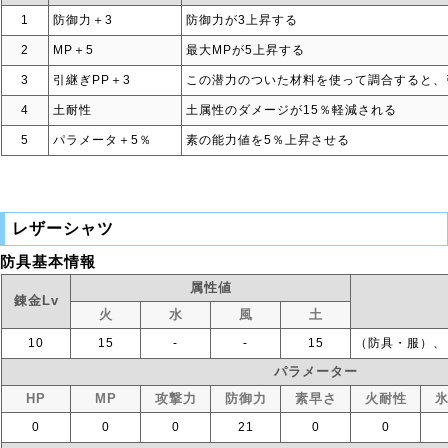
1
防御力＋3
防御力が3上昇する
2
MP＋5
最大MPが5上昇する
3
引継ぎPP＋3
この潜力のついた材料を使って調合すると、
4
土耐性
土属性のダメージが15％軽減される
5
パラメータ＋5％
素の能力値を5％上昇させる
レザーシャツ
防具基本情報
属性値
錬金Lv
火
水
風
土
10
15
‐
‐
15
（防具・服）、
パラメーター
HP
MP
攻撃力
防御力
素早さ
火耐性
0
0
0
21
0
0