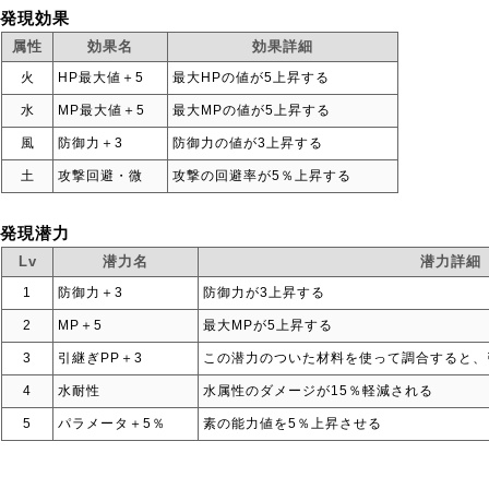
発現効果
属性
効果名
効果詳細
火
HP最大値＋5
最大HPの値が5上昇する
水
MP最大値＋5
最大MPの値が5上昇する
風
防御力＋3
防御力の値が3上昇する
土
攻撃回避・微
攻撃の回避率が5％上昇する
発現潜力
Lv
潜力名
潜力詳細
1
防御力＋3
防御力が3上昇する
2
MP＋5
最大MPが5上昇する
3
引継ぎPP＋3
この潜力のついた材料を使って調合すると、
4
水耐性
水属性のダメージが15％軽減される
5
パラメータ＋5％
素の能力値を5％上昇させる