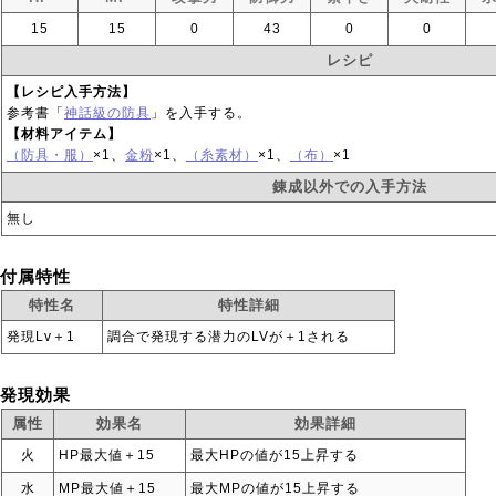
15
15
0
43
0
0
レシピ
【レシピ入手方法】
参考書「
神話級の防具
」を入手する。
【材料アイテム】
（防具・服）
×1、
金粉
×1、
（糸素材）
×1、
（布）
×1
錬成以外での入手方法
無し
付属特性
特性名
特性詳細
発現Lv＋1
調合で発現する潜力のLVが＋1される
発現効果
属性
効果名
効果詳細
火
HP最大値＋15
最大HPの値が15上昇する
水
MP最大値＋15
最大MPの値が15上昇する