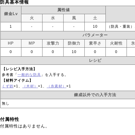
防具基本情報
属性値
錬金Lv
火
水
風
土
1
‐
‐
‐
10
（防具・重装）
パラメーター
HP
MP
攻撃力
防御力
素早さ
火耐性
0
0
0
10
0
0
レシピ
【レシピ入手方法】
参考書「
一般的な防具
」を入手する。
【材料アイテム】
くず鉄
×1、
（木材）
×1、
（糸素材）
×1
錬成以外での入手方法
無し
付属特性
付属特性はありません。