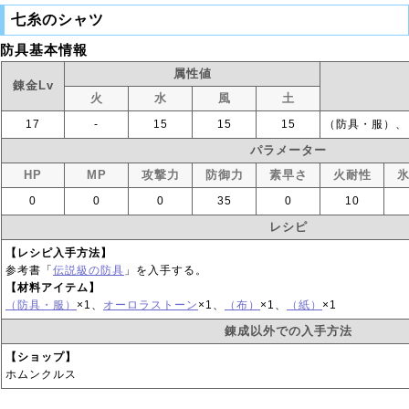
七糸のシャツ
防具基本情報
属性値
錬金Lv
火
水
風
土
17
‐
15
15
15
（防具・服）、
パラメーター
HP
MP
攻撃力
防御力
素早さ
火耐性
0
0
0
35
0
10
レシピ
【レシピ入手方法】
参考書「
伝説級の防具
」を入手する。
【材料アイテム】
（防具・服）
×1、
オーロラストーン
×1、
（布）
×1、
（紙）
×1
錬成以外での入手方法
【ショップ】
ホムンクルス