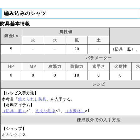
編み込みのシャツ
防具基本情報
属性値
錬金Lv
火
水
風
土
5
‐
‐
20
‐
（防具・服）、
パラメーター
HP
MP
攻撃力
防御力
素早さ
火耐性
0
0
0
18
0
0
レシピ
【レシピ入手方法】
参考書「
鍛えられし防具
」を入手する。
【材料アイテム】
（防具・服）
×1、
丈夫な毛糸
×1、
（糸素材）
×1
錬成以外での入手方法
【ショップ】
ホムンクルス