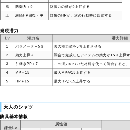
風
防御力＋9
防御力の値が9上昇する
土
継続HP回復・中
対象のHPが、次の行動時に回復する
発現潜力
Lv
潜力名
潜力詳細
1
パラメータ＋5％
素の能力値を5％上昇させる
2
効力上昇＋
調合で完成したアイテムの効力が15％上昇
3
引継ぎPP＋7
この潜力のついた材料を使って調合すると、
4
MP＋15
最大MPが15上昇する
5
HP＋15
最大HPが15上昇する
天人のシャツ
防具基本情報
属性値
錬金Lv