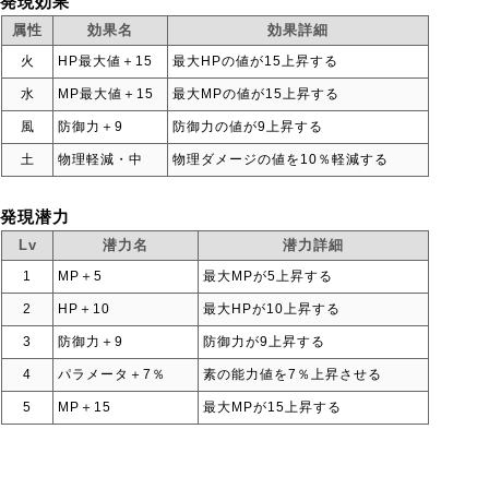
発現効果
属性
効果名
効果詳細
火
HP最大値＋15
最大HPの値が15上昇する
水
MP最大値＋15
最大MPの値が15上昇する
風
防御力＋9
防御力の値が9上昇する
土
物理軽減・中
物理ダメージの値を10％軽減する
発現潜力
Lv
潜力名
潜力詳細
1
MP＋5
最大MPが5上昇する
2
HP＋10
最大HPが10上昇する
3
防御力＋9
防御力が9上昇する
4
パラメータ＋7％
素の能力値を7％上昇させる
5
MP＋15
最大MPが15上昇する