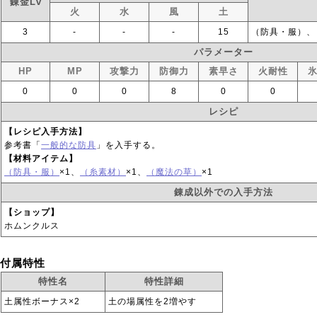
錬金Lv
火
水
風
土
3
‐
‐
‐
15
（防具・服）、
パラメーター
HP
MP
攻撃力
防御力
素早さ
火耐性
0
0
0
8
0
0
レシピ
【レシピ入手方法】
参考書「
一般的な防具
」を入手する。
【材料アイテム】
（防具・服）
×1、
（糸素材）
×1、
（魔法の草）
×1
錬成以外での入手方法
【ショップ】
ホムンクルス
付属特性
特性名
特性詳細
土属性ボーナス×2
土の場属性を2増やす