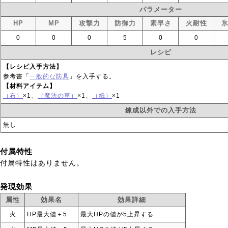
パラメーター
HP
MP
攻撃力
防御力
素早さ
火耐性
0
0
0
5
0
0
レシピ
【レシピ入手方法】
参考書「
一般的な防具
」を入手する。
【材料アイテム】
（布）
×1、
（魔法の草）
×1、
（紙）
×1
錬成以外での入手方法
無し
付属特性
付属特性はありません。
発現効果
属性
効果名
効果詳細
火
HP最大値＋5
最大HPの値が5上昇する