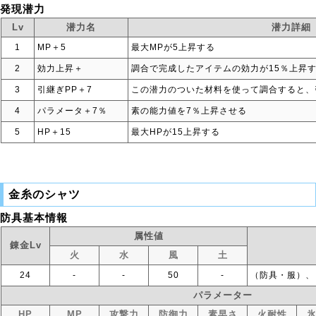
発現潜力
Lv
潜力名
潜力詳細
1
MP＋5
最大MPが5上昇する
2
効力上昇＋
調合で完成したアイテムの効力が15％上昇
3
引継ぎPP＋7
この潜力のついた材料を使って調合すると、
4
パラメータ＋7％
素の能力値を7％上昇させる
5
HP＋15
最大HPが15上昇する
金糸のシャツ
防具基本情報
属性値
錬金Lv
火
水
風
土
24
‐
‐
50
‐
（防具・服）、
パラメーター
HP
MP
攻撃力
防御力
素早さ
火耐性