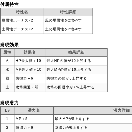
付属特性
特性名
特性詳細
風属性ボーナス×2
風の場属性を2増やす
土属性ボーナス×2
土の場属性を2増やす
発現効果
属性
効果名
効果詳細
火
HP最大値＋10
最大HPの値が10上昇する
水
MP最大値＋10
最大MPの値が10上昇する
風
防御力＋6
防御力の値が6上昇する
土
攻撃回避・弱
攻撃の回避率が7％上昇する
発現潜力
Lv
潜力名
潜力詳細
1
MP＋5
最大MPが5上昇する
2
防御力＋6
防御力が6上昇する