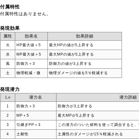
付属特性
付属特性はありません。
発現効果
属性
効果名
効果詳細
火
HP最大値＋5
最大HPの値が5上昇する
水
MP最大値＋5
最大MPの値が5上昇する
風
防御力＋3
防御力の値が3上昇する
土
物理軽減・微
物理ダメージの値を5％軽減する
発現潜力
Lv
潜力名
潜力詳細
1
防御力＋3
防御力が3上昇する
2
MP＋5
最大MPが5上昇する
3
引継ぎPP＋3
この潜力のついた材料を使って調合すると、
4
土耐性
土属性のダメージが15％軽減される