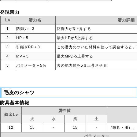
発現潜力
Lv
潜力名
潜力詳細
1
防御力＋3
防御力が3上昇する
2
HP＋5
最大HPが5上昇する
3
引継ぎPP＋3
この潜力のついた材料を使って調合すると、
4
MP＋5
最大MPが5上昇する
5
パラメータ＋5％
素の能力値を5％上昇させる
毛皮のシャツ
防具基本情報
属性値
錬金Lv
火
水
風
土
12
15
‐
15
‐
（防具・服）、
パラメーター