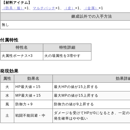
【材料アイテム】
（防具・服）
×1、
マルチパッチ
×1、
（皮）
×1、
（金属）
×1
錬成以外での入手方法
無し
付属特性
特性名
特性詳細
火属性ボーナス×3
火の場属性を3増やす
発現効果
属性
効果名
効果詳
火
HP最大値＋15
最大HPの値が15上昇する
水
MP最大値＋15
最大MPの値が15上昇する
風
防御力＋9
防御力の値が9上昇する
ダメージを受けてHPが0になるとき、一定の
土
戦闘不能回避・中
発生確率はやや低い