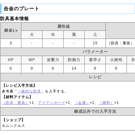
合金のプレート
防具基本情報
属性値
錬金Lv
火
水
風
土
3
‐
‐
‐
15
（防具・重装）
パラメーター
HP
MP
攻撃力
防御力
素早さ
火耐性
0
0
0
14
0
0
レシピ
【レシピ入手方法】
参考書「
一般的な防具
」を入手する。
【材料アイテム】
（防具・重装）
×1、
アイアンボード
×1、
（金属）
×1、
（燃料）
×1
錬成以外での入手方法
【ショップ】
ホムンクルス