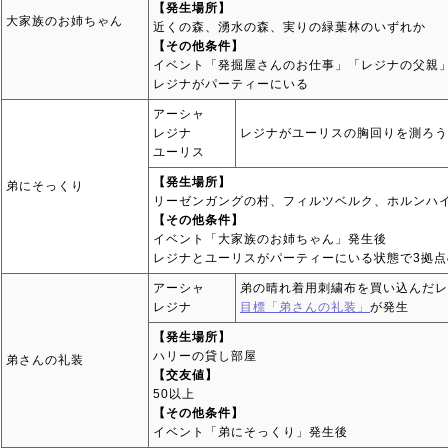
【発生場所】
大家族のお姉ちゃん
近くの森、湧水の森、実りの緑葉林のいずれか
【その他条件】
イベント「発掘屋さんのお仕事」「レジナの父親
レジナがパーティーにいる
アーシャ
レジナ
レジナがユーリスの胸回りを測ろう
ユーリス
【発生場所】
弟にそっくり
リーゼンガングの村、フィルツベルク、ホルンハ
【その他条件】
イベント「大家族のお姉ちゃん」発生後
レジナとユーリスがパーティーにいる状態で3拠
アーシャ
弟の晴れ着用刺繍布を買い込んだレ
レジナ
目標「弟さんの礼装」
が発生
【発生場所】
ハリーの貸し部屋
弟さんの礼装
【交友値】
50以上
【その他条件】
イベント「弟にそっくり」発生後