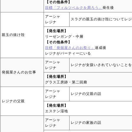
【その他条件】
目標「フィルツベルクを周ろう」
発生後
アーシャ
スラグの親玉の抜け殻についてレジ
レジナ
【発生場所】
親玉の抜け殻
リーゼンガング・中層
【その他条件】
目標「発掘屋さんのお祭り」
達成後
レジナがパーティーにいる
アーシャ
レジナが女扱いされていないことを
レジナ
発掘屋さんのお仕事
【発生場所】
グラス工房跡・第二回廊
アーシャ
レジナの父親の話
レジナ
レジナの父親
【発生場所】
エステン湿地
アーシャ
レジナの家族の話
レジナ