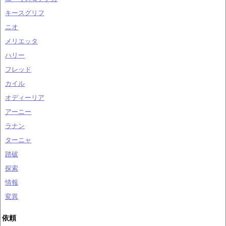
キースグリフ
ニオ
メリエッタ
ハリー
フレッド
カイル
オディーリア
アーニー
ラナン
ターニャ
踏破
探索
情報
変異
依頼