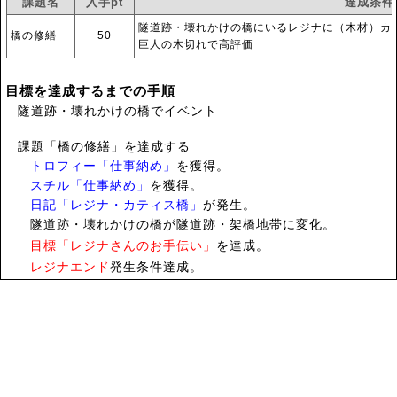
課題名
入手pt
達成条件
隧道跡・壊れかけの橋にいるレジナに（木材）カテ
橋の修繕
50
巨人の木切れで高評価
目標を達成するまでの手順
隧道跡・壊れかけの橋でイベント
課題「橋の修繕」を達成する
トロフィー「仕事納め」
を獲得。
スチル「仕事納め」
を獲得。
日記「レジナ・カティス橋」
が発生。
隧道跡・壊れかけの橋が隧道跡・架橋地帯に変化。
目標「レジナさんのお手伝い」
を達成。
レジナエンド
発生条件達成。