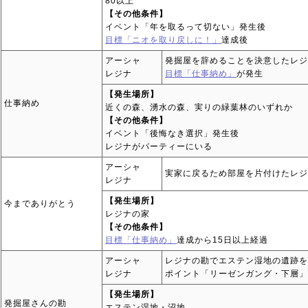
80以上
【その他条件】
イベント「年を取るって切ない」発生後
目標「ニオを取り戻しに！」
達成後
アーシャ
発掘屋を辞めることを決意したレジ
レジナ
目標「仕事納め」
が発生
【発生場所】
仕事納め
近くの森、湧水の森、実りの緑葉林のいずれか
【その他条件】
イベント「後悔なき選択」発生後
レジナがパーティーにいる
アーシャ
実家に戻るため部屋を片付けたレジ
レジナ
【発生場所】
今までありがとう
レジナの家
【その他条件】
目標「仕事納め」
達成から15日以上経過
アーシャ
レジナの勘でエステン湿地の遺跡を
レジナ
ポイント「リーゼンガング・下層」
【発生場所】
発掘屋さんの勘
エステン湿地・沼地