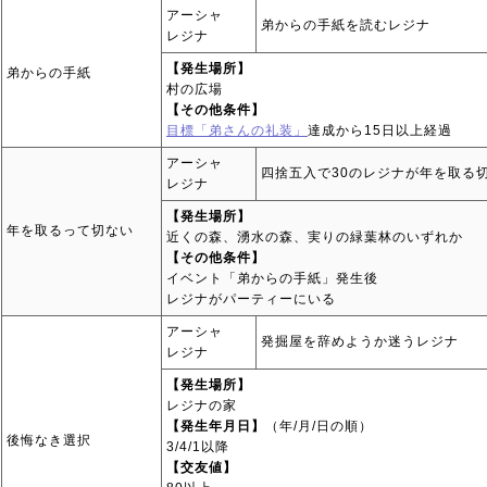
アーシャ
弟からの手紙を読むレジナ
レジナ
【発生場所】
弟からの手紙
村の広場
【その他条件】
目標「弟さんの礼装」
達成から15日以上経過
アーシャ
四捨五入で30のレジナが年を取る
レジナ
【発生場所】
年を取るって切ない
近くの森、湧水の森、実りの緑葉林のいずれか
【その他条件】
イベント「弟からの手紙」発生後
レジナがパーティーにいる
アーシャ
発掘屋を辞めようか迷うレジナ
レジナ
【発生場所】
レジナの家
【発生年月日】
（年/月/日の順）
後悔なき選択
3/4/1以降
【交友値】