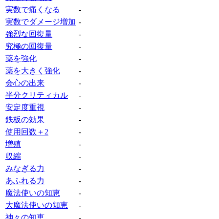
実数で痛くなる
‐
実数でダメージ増加
‐
強烈な回復量
‐
究極の回復量
‐
薬を強化
‐
薬を大きく強化
‐
会心の出来
‐
半分クリティカル
‐
安定度重視
‐
鉄板の効果
‐
使用回数＋2
‐
増殖
‐
収縮
‐
みなぎる力
‐
あふれる力
‐
魔法使いの知恵
‐
大魔法使いの知恵
‐
神々の知恵
‐