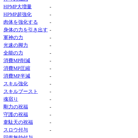
HPMP大増量
‐
HPMP超強化
‐
肉体を強化する
‐
身体の力を引き出す
‐
軍神の力
‐
光速の脚力
‐
全能の力
‐
消費MP削減
‐
消費MP圧縮
‐
消費MP半減
‐
スキル強化
‐
スキルブースト
‐
魂宿り
‐
剛力の祝福
‐
守護の祝福
‐
韋駄天の祝福
‐
スロウ付与
‐
回復無効付与
‐