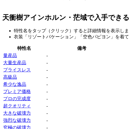
天衝樹アインホルン・茫域で入手でき
特性名をタップ（クリック）すると詳細情報を表示しま
衣装「リゾートバケーション」「空色パピヨン」を着て
特性名
備考
量産品
‐
大量生産品
‐
プライスレス
‐
高級品
‐
希少な逸品
‐
プレミア価格
‐
プロの完成度
‐
超クオリティ
‐
大きな破壊力
‐
強烈な破壊力
‐
究極の破壊力
‐