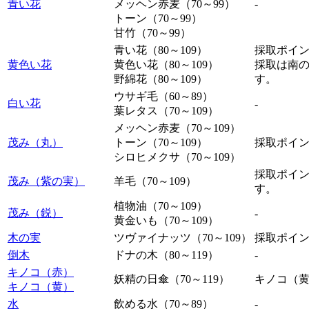
青い花
メッヘン赤麦（70～99）
‐
トーン（70～99）
甘竹（70～99）
青い花（80～109）
採取ポイ
黄色い花
黄色い花（80～109）
採取は南
野綿花（80～109）
す。
ウサギ毛（60～89）
白い花
‐
葉レタス（70～109）
メッヘン赤麦（70～109）
茂み（丸）
トーン（70～109）
採取ポイ
シロヒメクサ（70～109）
採取ポイ
茂み（紫の実）
羊毛（70～109）
す。
植物油（70～109）
茂み（鋭）
‐
黄金いも（70～109）
木の実
ツヴァイナッツ（70～109）
採取ポイ
倒木
ドナの木（80～119）
‐
キノコ（赤）
妖精の日傘（70～119）
キノコ（
キノコ（黄）
水
飲める水（70～89）
‐