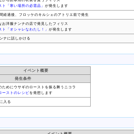
んから防寒用の衣装を貰うフィリス
スト「寒い場所の必需品」
が発生します
間経過後、フロッケのキルシェのアトリエ前で発生
なお洋服ナンナの店で発見したフィリス
スト「オシャレなわたし！」
が発生します
ンナに話しかける
イベント概要
発生条件
のためにウサギのローストを振る舞うニコラ
ローストのレシピ
を発想します
に入る
イベント概要