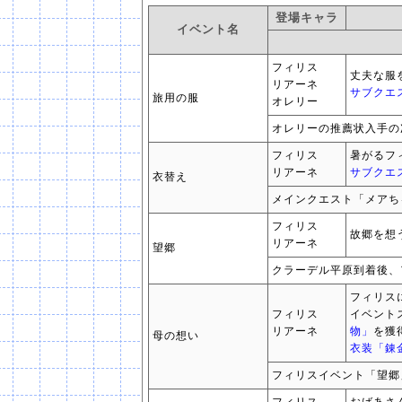
登場キャラ
イベント名
フィリス
丈夫な服
リアーネ
サブクエ
旅用の服
オレリー
オレリーの推薦状入手の
フィリス
暑がるフ
リアーネ
サブクエ
衣替え
メインクエスト「メアち
フィリス
故郷を想
リアーネ
望郷
クラーデル平原到着後、
フィリス
フィリス
イベント
リアーネ
物」
を獲
母の想い
衣装「錬
フィリスイベント「望郷