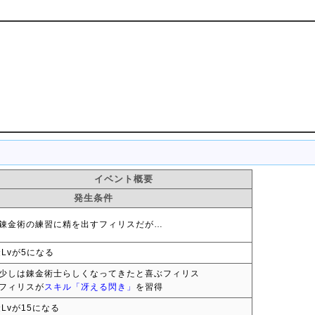
イベント概要
発生条件
錬金術の練習に精を出すフィリスだが…
Lvが5になる
少しは錬金術士らしくなってきたと喜ぶフィリス
フィリスが
スキル「冴える閃き」
を習得
Lvが15になる