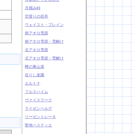
月掴み峠
空渡りの岩舟
ウェイスト・プレイン
南アオロ雪原
南アオロ雪原・雪解け
北アオロ雪原
北アオロ雪原・雪解け
蜂の巣山道
在りし楽園
エルトナ
フルスハイム
ヴァイスラーク
ライゼンベルグ
リーゼントレーネ
聖地ベスティエ