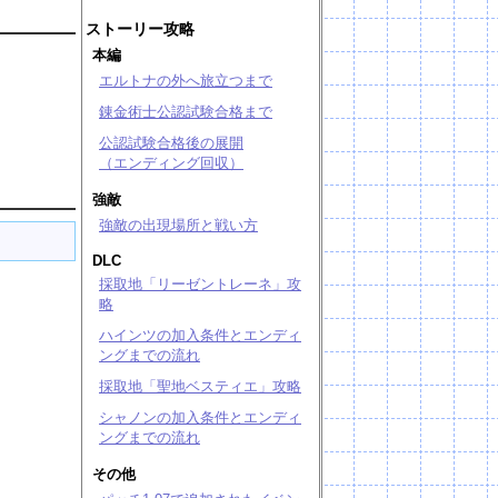
ストーリー攻略
本編
エルトナの外へ旅立つまで
錬金術士公認試験合格まで
公認試験合格後の展開
（エンディング回収）
強敵
強敵の出現場所と戦い方
DLC
採取地「リーゼントレーネ」攻
略
ハインツの加入条件とエンディ
ングまでの流れ
採取地「聖地ベスティエ」攻略
シャノンの加入条件とエンディ
ングまでの流れ
その他