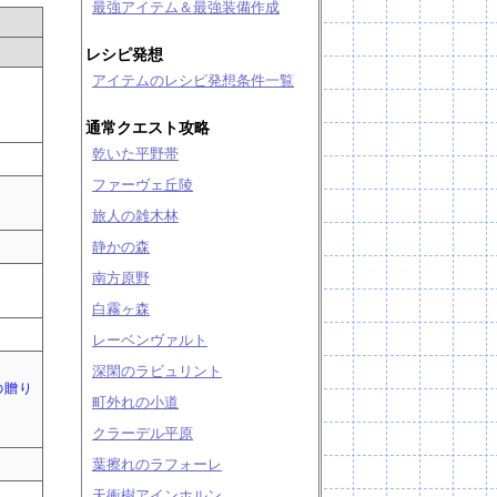
最強アイテム＆最強装備作成
レシピ発想
アイテムのレシピ発想条件一覧
通常クエスト攻略
乾いた平野帯
ファーヴェ丘陵
旅人の雑木林
静かの森
南方原野
白霧ヶ森
レーベンヴァルト
深閑のラビュリント
の贈り
町外れの小道
クラーデル平原
葉擦れのラフォーレ
天衝樹アインホルン