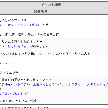
イベント概要
発生条件
を欲しがるフィリス
スト「オレリーさんのお洋服」
が発生
次の日以降、夜間以外にドナの宿屋前に行く
ィリスに衣替えを勧めるリアーネ
スト「新しいお洋服」
が発生します。
ゃんの考えは」クリア後、フルスハイムに作ったアトリエに入る
うフィリス
アトリエで発生
に母からの手紙と小包を渡すリアーネ
スチル
イベントスチル「正装をまとって1～3」
と
トロフィー「お母さんから
得
金術士の礼装」
を入手
」発生後、アトリエで発生