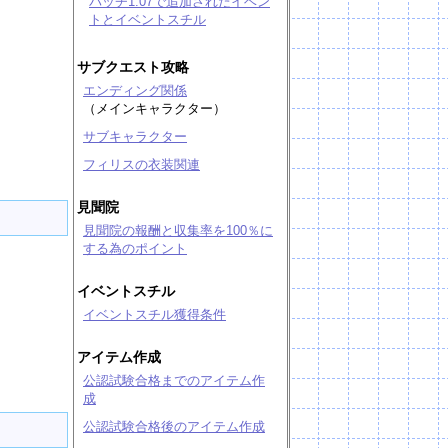
パッチ1.07で追加されたイベン
トとイベントスチル
サブクエスト攻略
エンディング関係
（メインキャラクター）
サブキャラクター
フィリスの衣装関連
見聞院
見聞院の報酬と収集率を100％に
する為のポイント
イベントスチル
イベントスチル獲得条件
アイテム作成
公認試験合格までのアイテム作
成
公認試験合格後のアイテム作成