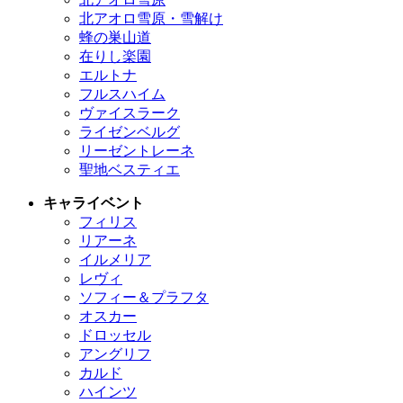
北アオロ雪原・雪解け
蜂の巣山道
在りし楽園
エルトナ
フルスハイム
ヴァイスラーク
ライゼンベルグ
リーゼントレーネ
聖地ベスティエ
キャライベント
フィリス
リアーネ
イルメリア
レヴィ
ソフィー＆プラフタ
オスカー
ドロッセル
アングリフ
カルド
ハインツ