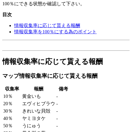
100％にできる状態か確認して下さい。
目次
情報収集率に応じて貰える報酬
情報収集率を100％にする為のポイント
情報収集率に応じて貰える報酬
マップ情報収集率に応じて貰える報酬
収集率
報酬
備考
10％
黄金いも
‐
20％
エヴィヒブラウ
‐
30％
きれいな貝殻
‐
40％
ヤミヨタケ
‐
50％
うにゅう
‐