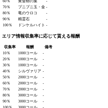
60％
黄金樹の葉
‐
70％
プニプニ玉・金
‐
80％
竜のウロコ
‐
90％
精霊石
‐
100％
ドンケルハイト
‐
エリア情報収集率に応じて貰える報酬
収集率
報酬
備考
10％
1000コール
‐
20％
1000コール
‐
30％
1000コール
‐
40％
シルヴァリア
‐
50％
2000コール
‐
60％
2000コール
‐
70％
2000コール
‐
80％
3000コール
‐
90％
3000コール
‐
100％
3000コール
‐