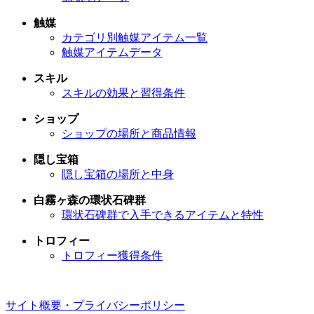
触媒
カテゴリ別触媒アイテム一覧
触媒アイテムデータ
スキル
スキルの効果と習得条件
ショップ
ショップの場所と商品情報
隠し宝箱
隠し宝箱の場所と中身
白霧ヶ森の環状石碑群
環状石碑群で入手できるアイテムと特性
トロフィー
トロフィー獲得条件
サイト概要・プライバシーポリシー