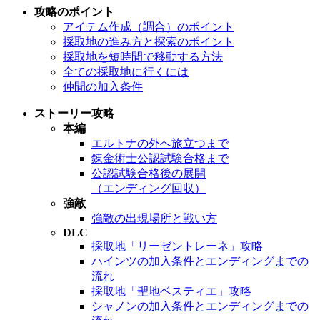
攻略のポイント
アイテム作成（調合）のポイント
採取地の進み方と探索のポイント
採取地を短時間で移動する方法
全ての採取地に行くには
仲間の加入条件
ストーリー攻略
本編
エルトナの外へ旅立つまで
錬金術士公認試験合格まで
公認試験合格後の展開
（エンディング回収）
強敵
強敵の出現場所と戦い方
DLC
採取地「リーゼントレーネ」攻略
ハインツの加入条件とエンディングまでの
流れ
採取地「聖地ベスティエ」攻略
シャノンの加入条件とエンディングまでの