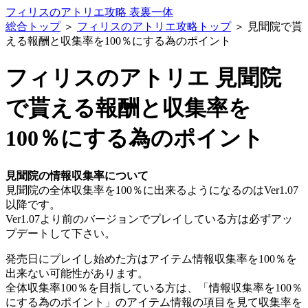
フィリスのアトリエ攻略 表裏一体
総合トップ
＞
フィリスのアトリエ攻略トップ
＞ 見聞院で貰
える報酬と収集率を100％にする為のポイント
フィリスのアトリエ 見聞院
で貰える報酬と収集率を
100％にする為のポイント
見聞院の情報収集率について
見聞院の全体収集率を100％に出来るようになるのはVer1.07
以降です。
Ver1.07より前のバージョンでプレイしている方は必ずアッ
プデートして下さい。
発売日にプレイし始めた方はアイテム情報収集率を100％を
出来ない可能性があります。
全体収集率100％を目指している方は、「情報収集率を100％
にする為のポイント」のアイテム情報の項目を見て収集率を