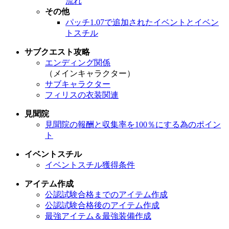
流れ
その他
パッチ1.07で追加されたイベントとイベン
トスチル
サブクエスト攻略
エンディング関係
（メインキャラクター）
サブキャラクター
フィリスの衣装関連
見聞院
見聞院の報酬と収集率を100％にする為のポイン
ト
イベントスチル
イベントスチル獲得条件
アイテム作成
公認試験合格までのアイテム作成
公認試験合格後のアイテム作成
最強アイテム＆最強装備作成