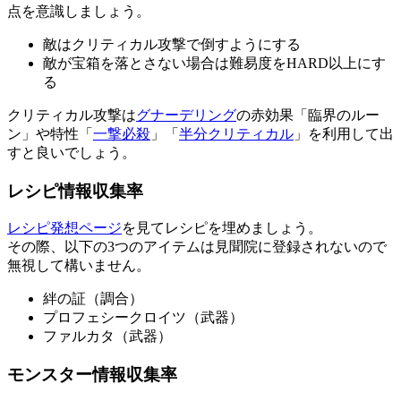
点を意識しましょう。
敵はクリティカル攻撃で倒すようにする
敵が宝箱を落とさない場合は難易度をHARD以上にす
る
クリティカル攻撃は
グナーデリング
の赤効果「臨界のルー
ン」や特性「
一撃必殺
」「
半分クリティカル
」を利用して出
すと良いでしょう。
レシピ情報収集率
レシピ発想ページ
を見てレシピを埋めましょう。
その際、以下の3つのアイテムは見聞院に登録されないので
無視して構いません。
絆の証（調合）
プロフェシークロイツ（武器）
ファルカタ（武器）
モンスター情報収集率