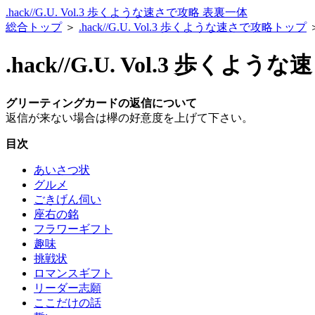
.hack//G.U. Vol.3 歩くような速さで攻略 表裏一体
総合トップ
＞
.hack//G.U. Vol.3 歩くような速さで攻略トップ
.hack//G.U. Vol.3 
グリーティングカードの返信について
返信が来ない場合は欅の好意度を上げて下さい。
目次
あいさつ状
グルメ
ごきげん伺い
座右の銘
フラワーギフト
趣味
挑戦状
ロマンスギフト
リーダー志願
ここだけの話