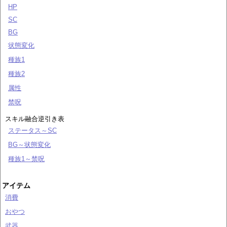
HP
SC
BG
状態変化
種族1
種族2
属性
禁呪
スキル融合逆引き表
ステータス～SC
BG～状態変化
種族1～禁呪
アイテム
消費
おやつ
武器