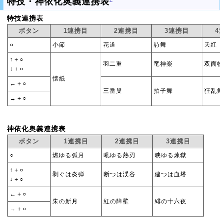
特技・神依化奥義連携表
特技連携表
ボタン
1連携目
2連携目
3連携目
○
小節
花道
詩舞
天紅
↑＋○
羽二重
竜神楽
双面
↓＋○
懐紙
←＋○
三番叟
拍子舞
狂乱
→＋○
神依化奥義連携表
ボタン
1連携目
2連携目
3連携目
○
燃ゆる弧月
吼ゆる熱刃
映ゆる煉獄
↑＋○
剥ぐは炎弾
断つは渓谷
建つは血塔
↓＋○
←＋○
朱の新月
紅の障壁
緋の十六夜
→＋○