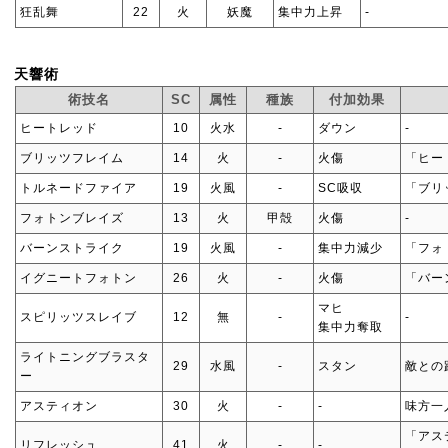
狂乱舞
22
火
妖魔
集中力上昇
‐
天響術
術技名
SC
属性
種族
付加効果
ヒートレッド
10
火水
‐
ダウン
‐
ブリッツフレイム
14
火
‐
火傷
「ヒー
トルネードファイア
19
火風
‐
SC吸収
「ブリ
フォトンブレイズ
13
火
甲殻
火傷
‐
バーンストライク
19
火風
‐
集中力減少
「フォ
イグニートフォトン
26
火
‐
火傷
「バー
マヒ
スピリッツスレイブ
12
無
‐
‐
集中力奪取
ライトニングブラスタ
29
水風
‐
スタン
敵との
ー
アスティオン
30
火
‐
‐
味方一
「アス
リフレッシュ
41
火
‐
‐