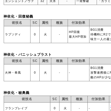
エンシェントノヴァ
32
火水
‐
一発撃破
「カラミ
神依化・回復秘義
術技名
SC
属性
種族
付加効果
BG1消費
HP回復
ラプソディ
0
火
‐
待機時にR2
最大HP増加
味方一人の最
神依化・バニッシュブラスト
術技名
SC
属性
種族
付加効果
BG1消費
火神・奉凰
0
火
‐
‐
攻撃連携後に
敵のHPが少
神依化・秘奥義
術技名
SC
属性
種族
付加効果
フランブレイブ
0
火
‐
‐