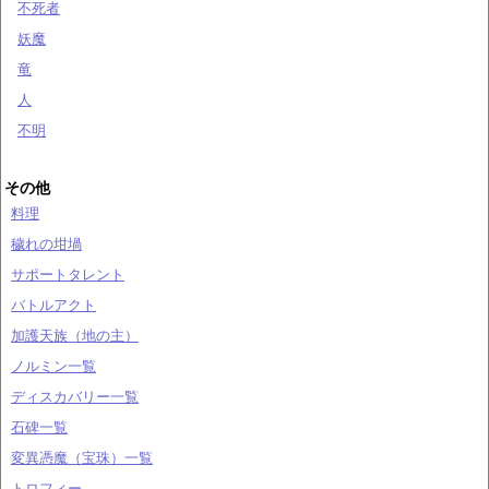
不死者
妖魔
竜
人
不明
その他
料理
穢れの坩堝
サポートタレント
バトルアクト
加護天族（地の主）
ノルミン一覧
ディスカバリー一覧
石碑一覧
変異憑魔（宝珠）一覧
トロフィー