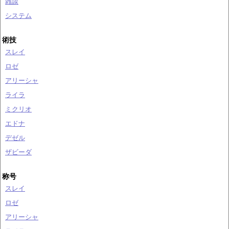
雑談
システム
術技
スレイ
ロゼ
アリーシャ
ライラ
ミクリオ
エドナ
デゼル
ザビーダ
称号
スレイ
ロゼ
アリーシャ