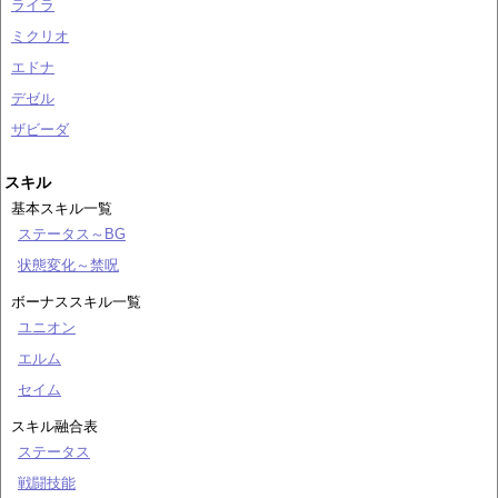
ライラ
ミクリオ
エドナ
デゼル
ザビーダ
スキル
基本スキル一覧
ステータス～BG
状態変化～禁呪
ボーナススキル一覧
ユニオン
エルム
セイム
スキル融合表
ステータス
戦闘技能