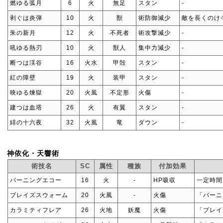
燃ゆる弧月
6
火
無足
スタン
‐
剥ぐは炎弾
10
火
獣
術防御減少
敵を長くのけ
朱の新月
12
火
不死者
術攻撃減少
‐
吼ゆる熱刃
10
火
獣人
集中力減少
‐
断つは渓谷
16
火水
甲殻
スタン
‐
紅の障壁
19
火
装甲
スタン
‐
映ゆる煉獄
20
火風
不定形
火傷
‐
建つは血塔
26
火
有翼
スタン
‐
緋の十六夜
32
火風
竜
ダウン
‐
神依化・天響術
術技名
SC
属性
種族
付加効果
バーニングエコー
16
火
‐
HP吸収
一定時間
ブレイズスウォーム
20
火風
‐
火傷
「バーニ
カラミティフレア
26
火地
妖魔
火傷
「ブレイ