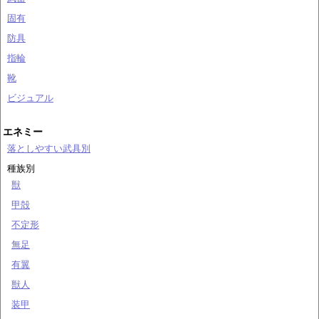
固有
防具
指輪
靴
ビジュアル
エネミー
落としやすい武具別
種族別
獣
甲殻
不定形
無足
有翼
獣人
装甲