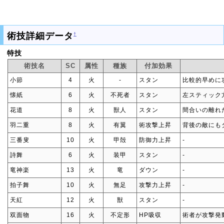
術技詳細データ
†
特技
術技名
SC
属性
種族
付加効果
小節
4
火
‐
スタン
比較的早めに
懐紙
6
火
不死者
スタン
左スティック
花道
8
火
獣人
スタン
間合いの離れ
羽二重
8
火
有翼
術攻撃上昇
背後の敵にも
三番叟
10
火
甲殻
防御力上昇
‐
詩舞
6
火
装甲
スタン
‐
竜神楽
13
火
竜
ダウン
‐
拍子舞
10
火
無足
攻撃力上昇
‐
天紅
12
火
獣
スタン
‐
双面物
16
火
不定形
HP吸収
術者が攻撃発