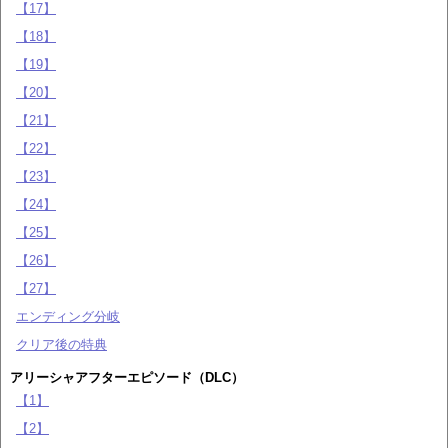
【17】
【18】
【19】
【20】
【21】
【22】
【23】
【24】
【25】
【26】
【27】
エンディング分岐
クリア後の特典
アリーシャアフターエピソード（DLC）
【1】
【2】