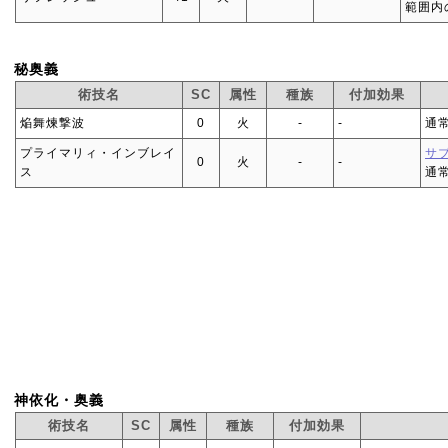
範囲内
秘奥義
術技名
SC
属性
種族
付加効果
焔舞煉撃波
0
火
‐
‐
通
プライマリィ・インブレイ
サ
0
火
‐
‐
ス
通
神依化・奥義
術技名
SC
属性
種族
付加効果