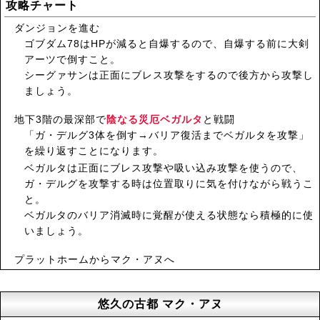
攻略チャート
ダンジョンを進む
ゴブダム78はHPが減ると自爆するので、自爆する前に大剣
アーツで倒すこと。
シーグァサンは正面にブレス攻撃をするので後方から攻撃し
ましょう。
地下3階の最深部で
陰なる災厄ベガルタ
と戦闘
「ガ・デルグ3体を倒す→バリア復活までベガルタを攻撃」
を繰り返すことになります。
ベガルタは正面にブレス攻撃や吸い込み攻撃を使うので、
ガ・デルグを攻撃する時は位置取りに気を付けながら戦うこ
と。
ベガルタのバリア消滅時に覚醒が使える状態なら積極的に使
いましょう。
プラットホームからマク・アヌへ
悠久の古都 マク・アヌ