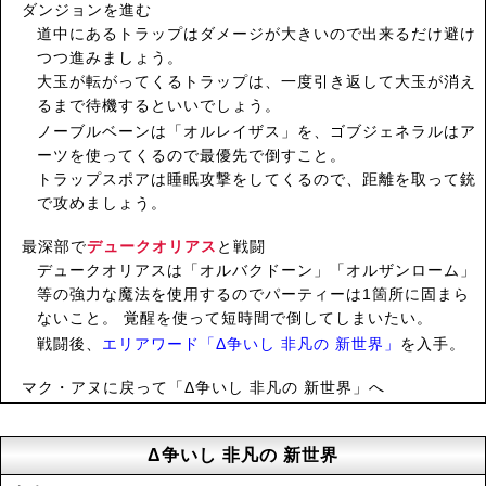
ダンジョンを進む
道中にあるトラップはダメージが大きいので出来るだけ避け
つつ進みましょう。
大玉が転がってくるトラップは、一度引き返して大玉が消え
るまで待機するといいでしょう。
ノーブルベーンは「オルレイザス」を、ゴブジェネラルはア
ーツを使ってくるので最優先で倒すこと。
トラップスポアは睡眠攻撃をしてくるので、距離を取って銃
で攻めましょう。
最深部で
デュークオリアス
と戦闘
デュークオリアスは「オルバクドーン」「オルザンローム」
等の強力な魔法を使用するのでパーティーは1箇所に固まら
ないこと。 覚醒を使って短時間で倒してしまいたい。
戦闘後、
エリアワード「Δ争いし 非凡の 新世界」
を入手。
マク・アヌに戻って「Δ争いし 非凡の 新世界」へ
Δ争いし 非凡の 新世界