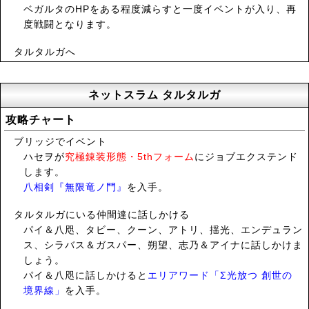
ベガルタのHPをある程度減らすと一度イベントが入り、再
度戦闘となります。
タルタルガへ
ネットスラム タルタルガ
攻略チャート
ブリッジでイベント
ハセヲが
究極錬装形態・5thフォーム
にジョブエクステンド
します。
八相剣『無限竜ノ門』
を入手。
タルタルガにいる仲間達に話しかける
パイ＆八咫、タビー、クーン、アトリ、揺光、エンデュラン
ス、シラバス＆ガスパー、朔望、志乃＆アイナに話しかけま
しょう。
パイ＆八咫に話しかけると
エリアワード「Σ光放つ 創世の
境界線」
を入手。