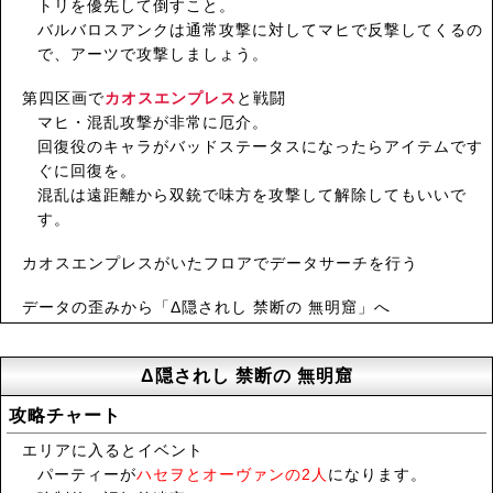
トリを優先して倒すこと。
バルバロスアンクは通常攻撃に対してマヒで反撃してくるの
で、アーツで攻撃しましょう。
第四区画で
カオスエンプレス
と戦闘
マヒ・混乱攻撃が非常に厄介。
回復役のキャラがバッドステータスになったらアイテムです
ぐに回復を。
混乱は遠距離から双銃で味方を攻撃して解除してもいいで
す。
カオスエンプレスがいたフロアでデータサーチを行う
データの歪みから「Δ隠されし 禁断の 無明窟」へ
Δ隠されし 禁断の 無明窟
攻略チャート
エリアに入るとイベント
パーティーが
ハセヲとオーヴァンの2人
になります。