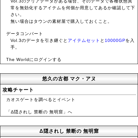
Vol.3のクリアデータがある場合、そのデータで各種状態異
常を無効化するアイテムを何個か用意してあるか確認して下
さい。
無い場合はタウンの素材屋で購入しておくこと。
データコンバート
Vol.3のデータを引き継ぐと
アイテムセット
と
10000GP
を入
手。
The Worldにログインする
悠久の古都 マク・アヌ
攻略チャート
カオスゲートを調べるとイベント
「Δ隠されし 禁断の 無明窟」へ
Δ隠されし 禁断の 無明窟