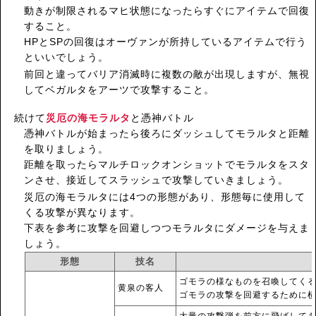
動きが制限されるマヒ状態になったらすぐにアイテムで回復
すること。
HPとSPの回復はオーヴァンが所持しているアイテムで行う
といいでしょう。
前回と違ってバリア消滅時に複数の敵が出現しますが、無視
してベガルタをアーツで攻撃すること。
続けて
災厄の海モラルタ
と憑神バトル
憑神バトルが始まったら後ろにダッシュしてモラルタと距離
を取りましょう。
距離を取ったらマルチロックオンショットでモラルタをスタ
ンさせ、接近してスラッシュで攻撃していきましょう。
災厄の海モラルタには4つの形態があり、形態毎に使用して
くる攻撃が異なります。
下表を参考に攻撃を回避しつつモラルタにダメージを与えま
しょう。
形態
技名
ゴモラの様なものを召喚してく
黄泉の客人
ゴモラの攻撃を回避するために