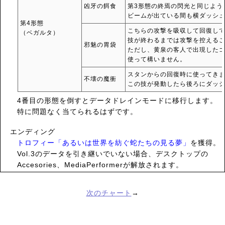
凶牙の餌食
第3形態の終焉の閃光と同じよう
ビームが出ている間も横ダッシ
第4形態
こちらの攻撃を吸収して回復し
（ベガルタ）
技が終わるまでは攻撃を控える
邪魅の胃袋
ただし、黄泉の客人で出現した
使って構いません。
スタンからの回復時に使ってき
不壊の魔衝
この技が発動したら後ろにダッ
4番目の形態を倒すとデータドレインモードに移行します。
特に問題なく当てられるはずです。
エンディング
トロフィー「あるいは世界を紡ぐ蛇たちの見る夢」
を獲得。
Vol.3のデータを引き継いでいない場合、デスクトップの
Accesories、MediaPerformerが解放されます。
次のチャート
→