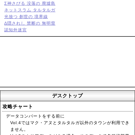
Σ神さびる 没落の 廃墟島
ネットスラム タルタルガ
光放つ 創世の 境界線
Δ隠されし 禁断の 無明窟
認知外迷宮
デスクトップ
攻略チャート
データコンバートをする前に
Vol.4ではマク・アヌとタルタルガ以外のタウンが利用でき
ません。