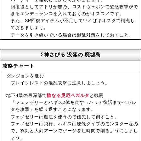
回復役としてアトリか志乃、ロストウェポンで魅惑攻撃がで
きるエンデュランスを入れておくのがオススメです。
また、SP回復アイテムが不足していればキオスクで補充し
ておきましょう。
データを引き継いでいる場合は混乱対策をしておくこと。
Σ神さびる 没落の 廃墟島
攻略チャート
ダンジョンを進む
ブレイクレストの混乱攻撃に注意しましょう。
地下4階の最深部で
陰なる災厄ベガルタ
と戦闘
「フェノゼリーとハギス2体を倒す→バリア復活までベガル
タを攻撃」を繰り返すことになります。
フェノゼリーは魔法を使うので優先して倒すこと。
フェノゼリーは飛行、ハギスは硬殻タイプのモンスターなの
で、双剣と大剣アーツでゲージを短時間で削るようにしまし
ょう。