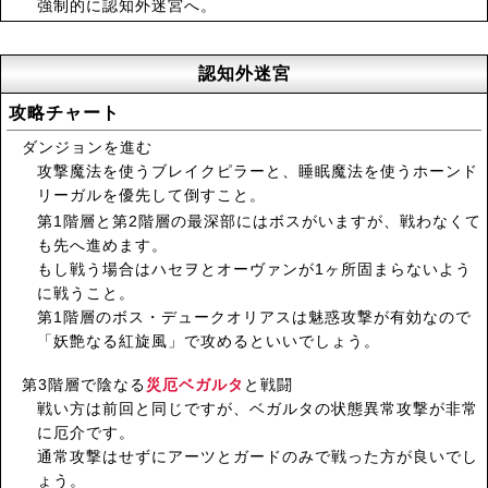
強制的に認知外迷宮へ。
認知外迷宮
攻略チャート
ダンジョンを進む
攻撃魔法を使うブレイクピラーと、睡眠魔法を使うホーンド
リーガルを優先して倒すこと。
第1階層と第2階層の最深部にはボスがいますが、戦わなくて
も先へ進めます。
もし戦う場合はハセヲとオーヴァンが1ヶ所固まらないよう
に戦うこと。
第1階層のボス・デュークオリアスは魅惑攻撃が有効なので
「妖艶なる紅旋風」で攻めるといいでしょう。
第3階層で陰なる
災厄ベガルタ
と戦闘
戦い方は前回と同じですが、ベガルタの状態異常攻撃が非常
に厄介です。
通常攻撃はせずにアーツとガードのみで戦った方が良いでし
ょう。