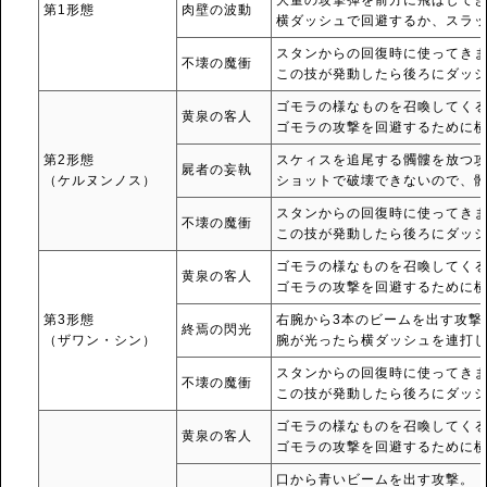
大量の攻撃弾を前方に飛ばして
第1形態
肉壁の波動
横ダッシュで回避するか、スラ
スタンからの回復時に使ってき
不壊の魔衝
この技が発動したら後ろにダッ
ゴモラの様なものを召喚してく
黄泉の客人
ゴモラの攻撃を回避するために
第2形態
スケィスを追尾する髑髏を放つ
屍者の妄執
（ケルヌンノス）
ショットで破壊できないので、
スタンからの回復時に使ってき
不壊の魔衝
この技が発動したら後ろにダッ
ゴモラの様なものを召喚してく
黄泉の客人
ゴモラの攻撃を回避するために
第3形態
右腕から3本のビームを出す攻撃
終焉の閃光
（ザワン・シン）
腕が光ったら横ダッシュを連打
スタンからの回復時に使ってき
不壊の魔衝
この技が発動したら後ろにダッ
ゴモラの様なものを召喚してく
黄泉の客人
ゴモラの攻撃を回避するために
口から青いビームを出す攻撃。