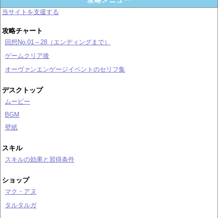
攻略メニュー
当サイトを支援する
攻略チャート
回想No.01～28（エンディングまで）
ゲームクリア後
オーヴァンエンゲージイベントのセリフ集
デスクトップ
ムービー
BGM
壁紙
スキル
スキルの効果と習得条件
ショップ
マク・アヌ
タルタルガ