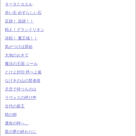
タータとカエル
赤い石 めずらしい石
足跡！ 追跡！！
戦え！グランドリオン
決戦！ 魔王城！！
気がつけば原始
大地のおきて
魔法の王国 ジール
とけよ封印 呼べよ嵐
なげきの山の賢者様
天空で待つものは
ラヴォスの呼び声
古代の新王
時の卵
運命の時へ…
星の夢の終わりに