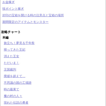
お金稼ぎ
技ポイント稼ぎ
封印の宝箱を開ける時の注意点と宝箱の場所
期間限定のアイテムとモンスター
攻略チャート
本編
旅立ち！夢見る千年祭
帰ってきた王妃
消えた王女
ただいま！
王国裁判
廃墟を超えて…
不思議の国の工場跡
時の最果て
魔の村の人々
現れた伝説の勇者