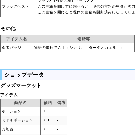
マップ3（村長の家）・封宝2-2
ブラックベスト
この宝箱を開けずに調べると、現代の宝箱の中身が強
この宝箱を開けると現代の宝箱も開封済みになってし
その他
アイテム名
場所等
勇者バッジ
物語の進行で入手（シナリオ「タータとカエル」）
ショップデータ
グッズマーケット
アイテム
商品名
価格
備考
ポーション
10
‐
ミドルポーション
100
‐
万能薬
10
‐